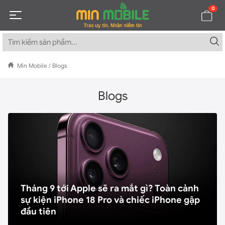
0
Min Mobile
/
Blogs
Blogs
Tháng 9 tới Apple sẽ ra mắt gì? Toàn cảnh
sự kiện iPhone 18 Pro và chiếc iPhone gập
đầu tiên