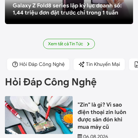
Galaxy Z Fold8 series lập kỷ lục doanh số:
1,44 triệu đơn đặt trước chỉ trong 1 tuần
Xem tất cả Tin Tức
Hỏi Đáp Công Nghệ
Tin Khuyến Mại
Hỏi Đáp Công Nghệ
"Zin" là gì? Vì sao
điện thoại zin luôn
được săn đón khi
mua máy cũ
06.08.2026