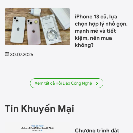
iPhone 13 cũ, lựa
chọn hợp lý nhỏ gọn,
mạnh mẽ và tiết
kiệm, nên mua
không?
30.07.2026
Xem tất cả Hỏi Đáp Công Nghệ
Tin Khuyến Mại
Chương trình đặt