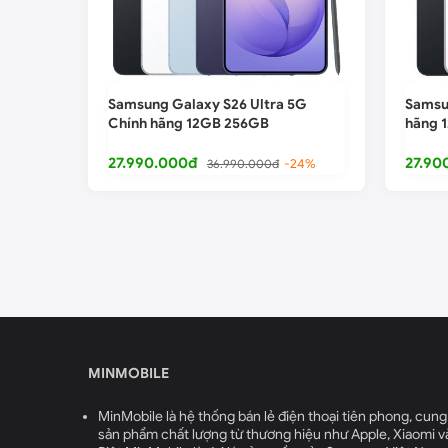
Samsung Galaxy S26 Ultra 5G
Samsu
Chính hãng 12GB 256GB
hãng 
27.990.000đ
27.90
36.990.000đ
-24%
MINMOBILE
MinMobile là hệ thống bán lẻ điện thoại tiên phong, cung
sản phẩm chất lượng từ thương hiệu như Apple, Xiaomi v