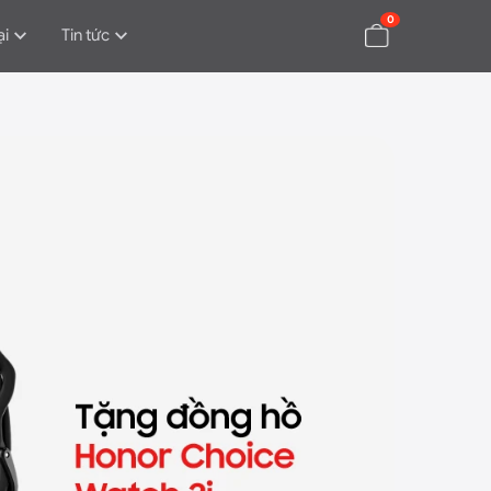
0
ại
Tin tức