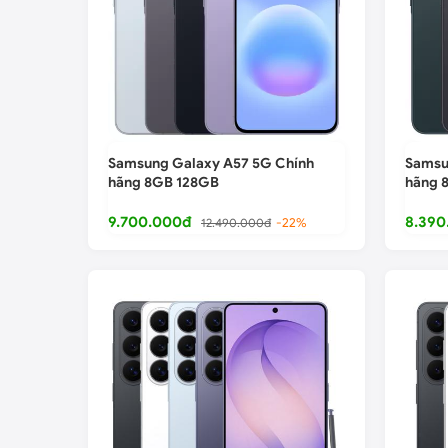
Samsung Galaxy A57 5G Chính
Samsu
hãng 8GB 128GB
hãng 
9.700.000đ
8.390
12.490.000đ
-22%