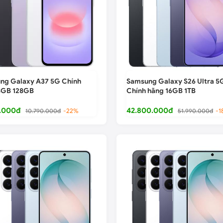
ng Galaxy A37 5G Chính
Samsung Galaxy S26 Ultra 5
8GB 128GB
Chính hãng 16GB 1TB
.000đ
42.800.000đ
10.790.000đ
-22%
51.990.000đ
-1