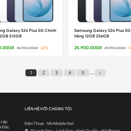
ng Galaxy S26 Plus 5G Chính
Samsung Galaxy S26 Plus 5G
12GB 512GB
hãng 12GB 256GB
0.000đ
25.900.000đ
35.990.000đ
-22%
29.990.000đ
-1
1
2
3
4
5
....
›
LIÊN HỆ VỚI CHÚNG TÔI
 cấp
Điện Thoại - MinMobile.Net
à Đặc
20 Lạch Tray - Lạch Tray - Ngô Quyền - Hải Phòng