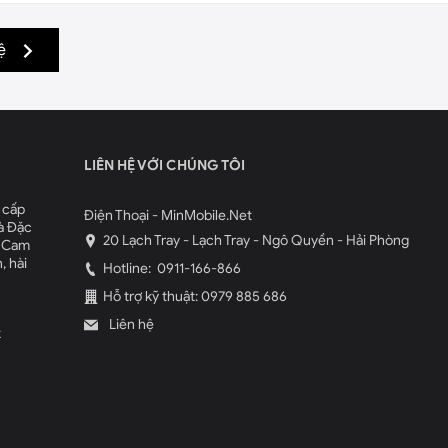
ệ
LIÊN HỆ VỚI CHÚNG TÔI
 cấp
Điện Thoại - MinMobile.Net
à Đặc
20 Lạch Tray - Lạch Tray - Ngô Quyền - Hải Phòng
. Cam
, hài
Hotline:
0911-166-866
Hỗ trợ kỹ thuật: 0979 885 686
Liên hệ
k