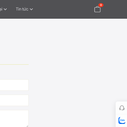
0
ại
Tin tức