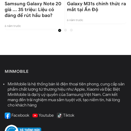
t
Samsung Galaxy Note 20
Galaxy M31s chính thức ra
giá ... 35 triệu: Liệu có
mắt tại Ấn Độ
đáng để rút hầu bao?
6 năm trước
6 năm trước
6
MINMOBILE
MinMobile là hệ thống bán lẻ điện thoại tiên phong, cung cấp sản
phẩm chất lượng từ thương hiệu như Apple, Xiaomi và Đặc Biệt
MinMobile là đại lý uỷ quyền của Samsung Việt Nam. Cam kết
mang đến trải nghiệm mua sắm tuyệt vời, tạo niềm tin, hài lòng
cho khách hàng
Facebook
Youtube
Tiktok