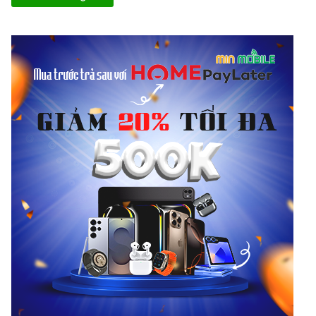
Không chỉ vậy, Apple còn bổ sung thêm các màu tươi trẻ để giúp
iPad mini 6 trở nên đa dạng chọn lựa hơn. Bạn có các tùy chọn
màu bao gồm: bạc, hồng, xám và tím.
Màn hình Retina 8.3 inch
Với kích thước nhỏ gọn, chiếc iPad mini năm nay sở hữu màn
hình 8.3 inch vừa đủ cho mọi nhu cầu. Tấm nền được sử dụng
cho iPad mini 6 là LED-backlit IPS LCD đạt chuẩn Retina với độ
sáng tối đa 500 nits. Nhờ vậy những hình ảnh và màu sắc hiển thị
trên chiếc máy tính bảng này rất sắc nét và rực rỡ.