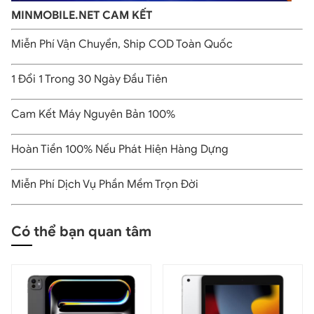
MINMOBILE.NET CAM KẾT
Miễn Phí Vận Chuyển, Ship COD Toàn Quốc
1 Đổi 1 Trong 30 Ngày Đầu Tiên
Màn hình iPad Mini 6 cho màu sắc hiển thị rực rỡ, sống động
Cam Kết Máy Nguyên Bản 100%
Chúng ta cũng sẽ có tính năng True Tone trên chiếc máy tính
bảng này. Nếu bạn không biết thì đây là tính năng giúp tự động
Hoàn Tiền 100% Nếu Phát Hiện Hàng Dựng
điều chỉnh màu sắc phù hợp với từng môi trường sử dụng. Đồng
thời cũng giúp lọc bớt ánh sáng xanh để bảo vệ thị lực và giảm
Miễn Phí Dịch Vụ Phần Mềm Trọn Đời
căng thẳng cho mắt.
Cấu hình khủng
Có thể bạn quan tâm
Không chỉ nhỏ gọn, hiển thị đẹp, iPad Mini 5 còn sở hữu con
chip A15 Bionic. Đây là con chip được sản xuất trên tiến trình
5nm tiên tiến nhất hiện nay. A15 Bionic với 6 lõi CPU sẽ cho
hiệu năng được cải thiện đáng kể. Đồng thời bộ vi xử lý này cũng
giúp tiết kiệm năng lượng hơn đến 15% so với thế hệ chip A14