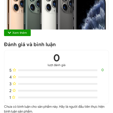
Xem thêm
Đánh giá và bình luận
0
lượt đánh giá
5
0
4
3
2
iPhone 11 Pro 64GB với thiết kế 3 cam vuông mới lạ, độc đáo
1
Ngay từ những hình ảnh
iPhone 11 Pro 64GB
được leak ra trên
Chưa có bình luận cho sản phẩm này. Hãy là người đầu tiên thực hiện
bình luận sản phẩm.
mạng, thì model này đã nhận được rất nhiều ý kiến trái chiều của