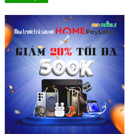
iPhone 11 Pro vẫn bao gồm 2 hai mặt kính trước và sau với viền
xung quanh là thép không gỉ cao cấp. Ngoài ra những model
iPhone
năm nay còn có một nét độc đáo khác, đó chính là mặt
lưng kính mờ. Khi cầm trên tay trông đẹp mắt và sang trọng hơn
rất nhiều.
Năm nay với hai model iPhone 11 Pro Max và iPhone 11 Pro
Midnight Green được rất nhiều người dùng yêu thích, đặc biệt là
những đối tượng nam giới mạnh mẽ, cá tính những vẫn vô cùng
sang trọng.
Vị trí đặt Logo “Táo khuyết” trên những model năm nay cũng đã
có sự thay đổi, nằm ở chính giữa mặt lưng. Thậm chí chữ
“iPhone” trên
iPhone 11 Pro 64GB
cũng đã bị loại bỏ hoàn toàn.
Bên cạnh iPhone 11 Pro Xanh rêu (Midnight Green) gây sốt
trong những ngày qua thì Apple vẫn mang đến ba tùy chọn quen
thuộc là Gold, Silver và Space Gray.
Camera được nâng cấp vượt trội đúng với cái tên