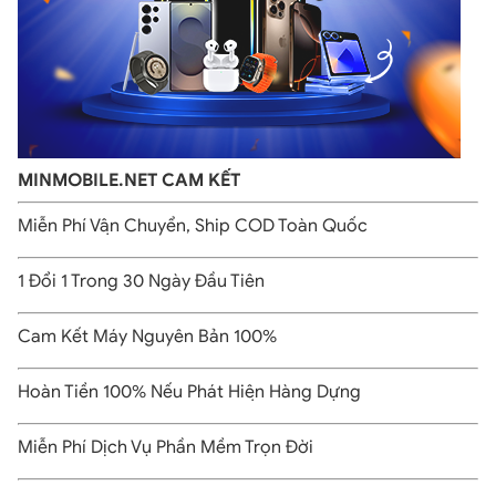
MINMOBILE.NET CAM KẾT
Miễn Phí Vận Chuyển, Ship COD Toàn Quốc
1 Đổi 1 Trong 30 Ngày Đầu Tiên
Cam Kết Máy Nguyên Bản 100%
iPhone 12 Pro cũ giá rẻ, nguyên zin 100%
Hoàn Tiền 100% Nếu Phát Hiện Hàng Dựng
Camera iPhone 12 Pro chất lượng hơn
Miễn Phí Dịch Vụ Phần Mềm Trọn Đời
Dòng iPhone 12 Pro còn được hỗ trợ thêm camera cảm biến Tele
giúp người dùng chụp ảnh chân dung tốt hơn. Đặc biệt, model