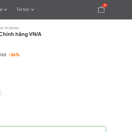
0
ại
Tin tức
ne 14 Series
Chính hãng VN/A
00đ
-36%