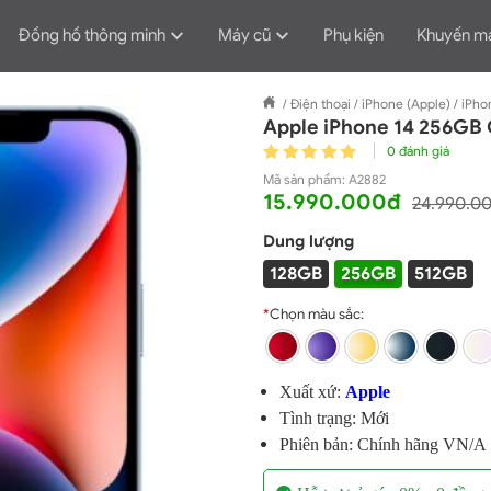
Đồng hồ thông minh
Máy cũ
Phụ kiện
Khuyến m
/
Điện thoại
/
iPhone (Apple)
/
iPho
Apple iPhone 14 256GB 
0 đánh giá
Mã sản phẩm:
A2882
15.990.000đ
24.990.0
Dung lượng
128GB
256GB
512GB
*
Chọn màu sắc:
Xuất xứ:
Apple
Tình trạng: Mới
Phiên bản: Chính hãng VN/A