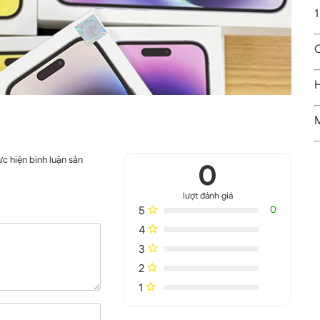
1
C
H
M
c hiện bình luận sản
0
lượt đánh giá
5
0
4
3
2
1