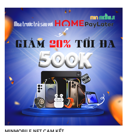
Hiệu Năng Đáng Kinh Ngạc Trên iPhone 7 Xách Tay
Với những ai đã sử dụng hệ điều hành Mac trên những chiếc
Macbook của Apple, thì có lẽ điều dễ dàng nhận thấy đó là
những chiếc máy do Apple sản xuất và chạy OS của Apple đều
cho hiệu năng cực kỳ kinh ngạc.
iPhone 7
qua sử dụng cũng
không ngoại lệ khi được Apple tân trang cho mình con
chipset SoC A10 Fusion 4 nhân mạnh mẽ. Nếu để so sánh với
iPhone 6 cũ thì
iPhone 7 qua sử dụng
có tốc độ truy xuất dữ
liệu nhanh gần gấp đôi, tiết kiệm pin tốt hơn người anh em
iPhone 6 cũ.
Đi cùng với chipset mạnh mẽ là hệ bộ nhớ trong
rộng hỗ trợ việc đọc, xử lý dữ liệu nhanh hơn gồm có các phiên
bản:
iPhone 7 32GB
, iPhone 7 128GB và iPhone 7 256GB.
Những bộ nhớ trong dung lượng lớn này cho phép
iPhone 7 qua
sử dụng
thực hiện việc quản lý dữ liệu nhanh gấp nhiều lần so
với người anh em đời trước.
MINMOBILE.NET CAM KẾT