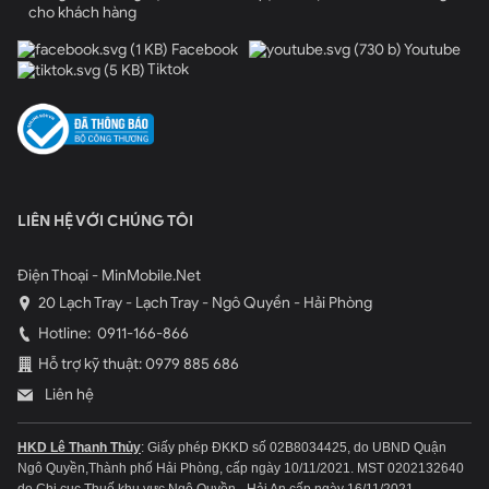
cho khách hàng
màu sắc tăng lên đến 25%. Cùng với phần mềm ios 10 có thể tinh
chỉnh hiện thị, giúp
iPhone 7 xách tay
có thể hiện thị độ sáng
tốt
Facebook
Youtube
Tiktok
hơn khi trời nắng gắt. So với những màn hình trước đây của
iPhone thì có thể nói màn hình iPhone 7 chắc chắn sẽ làm vừa
lòng quý khách.
Những Đánh Giá Về Camera, Nút Home, Pin và Chức Năng
Chống Nước và Bụi mời quý Khách đọc tiếp bài viết
tại đây
.
LIÊN HỆ VỚI CHÚNG TÔI
Có thể bạn quan tâm:
Giá iPhone 6 tại Thành Phố Vinh
Điện Thoại - MinMobile.Net
Giá iPhone 6S tại Tp. Vinh
20 Lạch Tray - Lạch Tray - Ngô Quyền - Hải Phòng
Hotline:
0911-166-866
MinMobile.Net Hệ Thống Bán Lẻ Điện Thoại Hàn Quốc Giá
Rẻ Tại Hải Phòng và Vinh.
Hỗ trợ kỹ thuật: 0979 885 686
Liên hệ
0979-885-686
HKD Lê Thanh Thủy
: Giấy phép ĐKKD số 02B8034425, do UBND Quận
Ngô Quyền,Thành phố Hải Phòng, cấp ngày 10/11/2021.
MST 0202132640