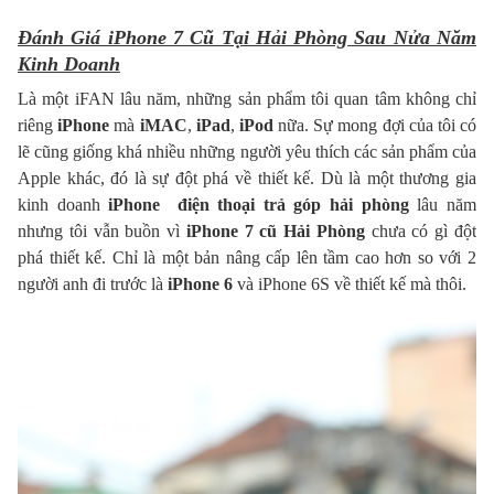
Đánh Giá iPhone 7 Cũ Tại Hải Phòng Sau Nửa Năm
Kinh Doanh
Là một iFAN lâu năm, những sản phẩm tôi quan tâm không chỉ
riêng
iPhone
mà
iMAC
,
iPad
,
iPod
nữa. Sự mong đợi của tôi có
lẽ cũng giống khá nhiều những người yêu thích các sản phẩm của
Apple khác, đó là sự đột phá về thiết kế. Dù là một thương gia
kinh doanh
iPhone điện thoại trả góp hải phòng
lâu năm
nhưng tôi vẫn buồn vì
iPhone 7 cũ Hải Phòng
chưa có gì đột
phá thiết kế. Chỉ là một bản nâng cấp lên tầm cao hơn so với 2
người anh đi trước là
iPhone 6
và iPhone 6S về thiết kế mà thôi.