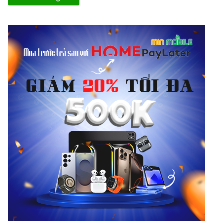
Apple A10 fusion với 4 nhân thế hệ mới, bao gồm: 2 nhân nâng
cao hiệu suất và 2 nhân tiết kiệm năng lượng. Do đó so với model
trước máy có hiệu năng tốt hơn hẳn.
Về đồ họa,
iPhone 7 giá rẻ
, uy tín sử dụng GPU 6 nhân nhanh
hơn GPU trên chipset A9 Bionic đến 50%. Nhờ vậy mà dù chỉ
được trang bị RAM 2GB nhưng máy vẫn “quẩy” game 3D mượt
mà.
Hệ điều hành iOS 10 cũng giúp máy có tốc độ hoạt động tốt, ổn
định và nhiều tính năng mới.
iPhone 7 cũ – camera đỉnh cao
Camera chính của iPhone 7 32GB Hàn có độ phân giải 12MP,
khẩu độ f/1.8, 6 ống kính, công nghệ chống rung quang học
OIS.
Việc tích hợp thêm đèn LED dual-tone mang đến những bức ảnh
chân thực nhất, cho dù là điều kiện ánh sáng không đủ như ban
đêm, trong tối.