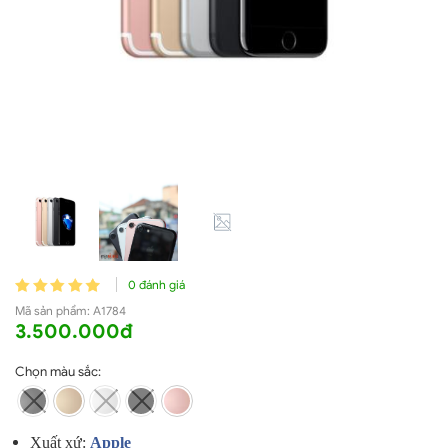
0 đánh giá
Mã sản phẩm:
A1784
3.500.000đ
Chọn màu sắc:
Xuất xứ:
A
pple