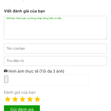
như: Rose Gold, Gold, Silver, Black, Jet Black.
iPhone 7 32GB Hàn Quốc tại Hải Phòng – hiệu năng
Viết đánh giá của bạn
mạnh mẽ vượt trội
Mời bạn thảo luận, vui lòng nhập tiếng Việt có dấu.
Tên của bạn
Thư điện tử
Hình ảnh thực tế
(Tối đa 3 ảnh)
Đánh giá của bạn
Đánh giá iPhone 7
Hải Phòng
xách tay cũ
iPhone 7 32GB Hàn Quốc xách tay
được trang bị con chip
Gửi đánh giá