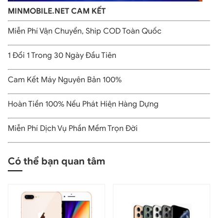
MINMOBILE.NET CAM KẾT
Thế nhưng nổi bật nhất vẫn là hệ thống camere trước có độ phân
giải lên đến 7MP, tính năng Retina Flash. Giúp bạn selfie xinh
Miễn Phí Vận Chuyển, Ship COD Toàn Quốc
lung linh như make up vậy.
1 Đổi 1 Trong 30 Ngày Đầu Tiên
>>> Xem thêm:
Apple iPhone 8 Plus 64GB Cũ
iPhone 7 99% – thời gian sử dụng khá dài
Cam Kết Máy Nguyên Bản 100%
Hoàn Tiền 100% Nếu Phát Hiện Hàng Dựng
Miễn Phí Dịch Vụ Phần Mềm Trọn Đời
Có thể bạn quan tâm