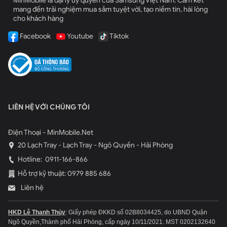
MinMobile là đại lý uỷ quyền của Samsung Việt Nam. Cam kết
Một cải tiến nữa chỉ có ở
iPhone 7 likenew, giá rẻ Hàn Quốc
là
mang đến trải nghiệm mua sắm tuyệt vời, tạo niềm tin, hài lòng
cho khách hàng
khả năng hiển thị ánh sáng. Chế độ sáng tự động của thiết bị là
660 nits, tuy nhiên ở các bạn có thể điều chỉnh độ sáng xuống
Facebook
Youtube
Tiktok
còn 560 nits để dế yêu hoạt động tốt hơn.
Mua iPhone 7 32GB Hàn Quốc tại Hải Phòng uy
tín phải đến ngay Min Mobile
LIÊN HỆ VỚI CHÚNG TÔI
Điện Thoại - MinMobile.Net
20 Lạch Tray - Lạch Tray - Ngô Quyền - Hải Phòng
Hotline:
0911-166-866
Hỗ trợ kỹ thuật: 0979 885 686
Liên hệ
HKD Lê Thanh Thủy
: Giấy phép ĐKKD số 02B8034425, do UBND Quận
Ngô Quyền,Thành phố Hải Phòng, cấp ngày 10/11/2021.
MST 0202132640