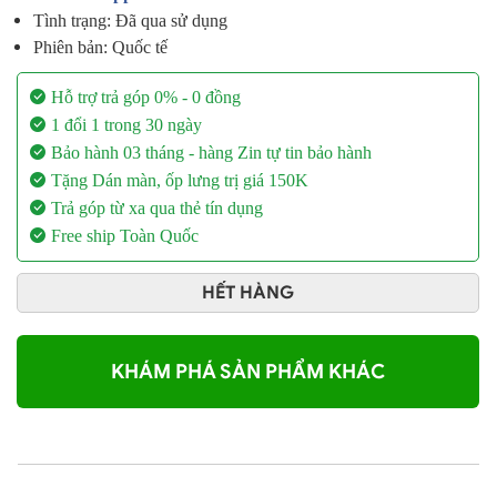
Tình trạng: Đã qua sử dụng
Phiên bản: Quốc tế
Hỗ trợ trả góp 0% - 0 đồng
1 đổi 1 trong 30 ngày
B
ảo h
ành 03 th
áng - h
àng Zin t
ự tin b
ảo h
ành
Tặng Dán màn, ốp lưng trị giá 150K
Trả góp từ xa qua thẻ tín dụng
Free ship Toàn Quốc
HẾT HÀNG
KHÁM PHÁ SẢN PHẨM KHÁC