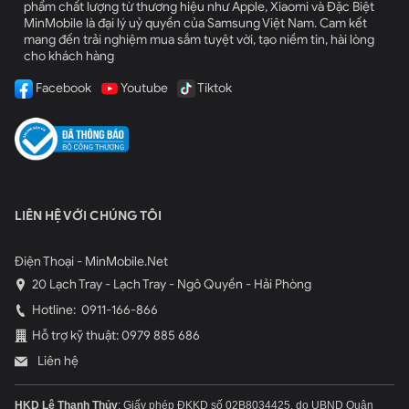
phẩm chất lượng từ thương hiệu như Apple, Xiaomi và Đặc Biệt
MinMobile là đại lý uỷ quyền của Samsung Việt Nam. Cam kết
mang đến trải nghiệm mua sắm tuyệt vời, tạo niềm tin, hài lòng
cho khách hàng
iPhone 8 xách tay cũ, giá rẻ tại Min Mobile - Hải Phòng
Facebook
Youtube
Tiktok
Camera sau của
iPhone 8 likenew 99% 64GB xách tay Hàn
Quốc
có độ phân giải 12MP. Mặc dù giữ nguyên cảm biến thế
nhưng nó lại được thiết kế rộng hơn và bắt chuyển động nhanh
hơn. Đặc biệt là có thể hút ánh sáng nhiều hơn iPhone 83%.
iPhone 8 được loại bỏ tiếng ồn tốt hơn cho phép ghi âm, quay
video rõ hơn.
LIÊN HỆ VỚI CHÚNG TÔI
Về camera trước của iPhone 8 cũ bản Hàn không có nhiều khác
biệt so với iPhone 7 tuy nhiên nó vẫn đem đến những bức ảnh
Điện Thoại - MinMobile.Net
selfie đẹp mắt, gọi facetime ổn đỉnh.
20 Lạch Tray - Lạch Tray - Ngô Quyền - Hải Phòng
Hotline:
0911-166-866
Bộ nhớ của iPhone 8 64GB cũ Hàn Quốc
Hỗ trợ kỹ thuật: 0979 885 686
Phiên bản iPhone 8 cũ 99% 64GB bản Hàn có bộ nhớ trong
Liên hệ
64GB giúp người dùng có được không gian trải nghiệm và lưu
trữ thoải mái. Kể cả với những người không muốn sử dụng
HKD Lê Thanh Thủy
: Giấy phép ĐKKD số 02B8034425, do UBND Quận