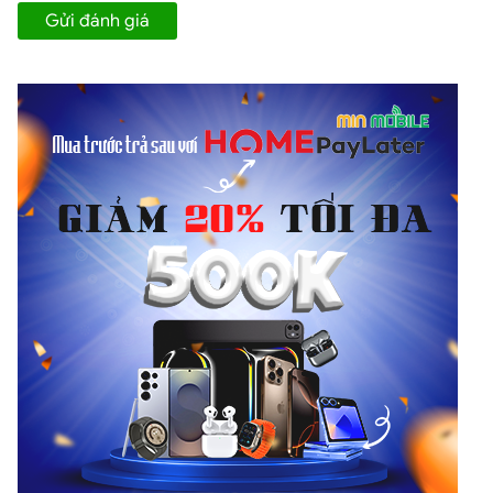
Cấu hình của iPhone 8 Hải Phòng giá rẻ
Gửi đánh giá
iPhone 8 cũ, iPhone 8 Plus cũ Hải Phòng, giá bán hấp dẫn
Với iPhone 8 likenew 99% 64GB xách tay Hàn Quốc Apple đã
đưa dòng
smartphone iPhone
của mình lên một đỉnh cao mới.
Hệ điều hành đã được thay đổi hoàn toàn từ iOS 10.0.1 bằng iOS
11.