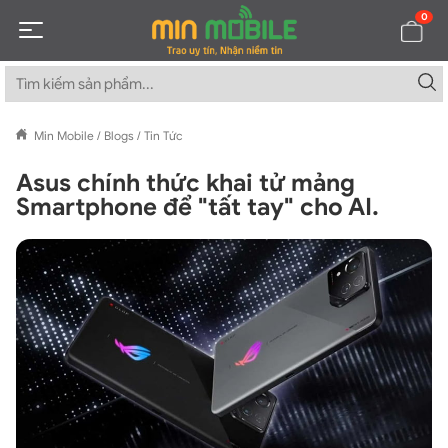
0
Min Mobile
/
Blogs
/
Tin Tức
Asus chính thức khai tử mảng
Smartphone để "tất tay" cho AI.