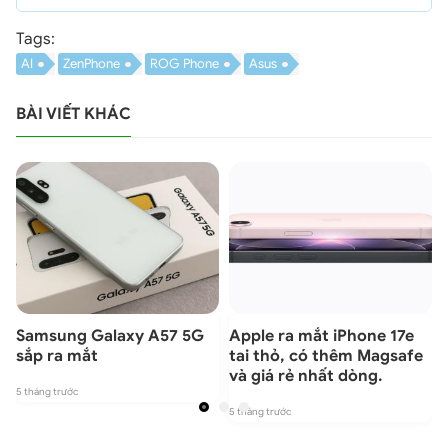
Tags:
AI
ZenPhone
ROG Phone
Asus
BÀI VIẾT KHÁC
Samsung Galaxy A57 5G
Apple ra mắt iPhone 17e
sắp ra mắt
tai thỏ, có thêm Magsafe
và giá rẻ nhất dòng.
5 tháng trước
5 tháng trước
5