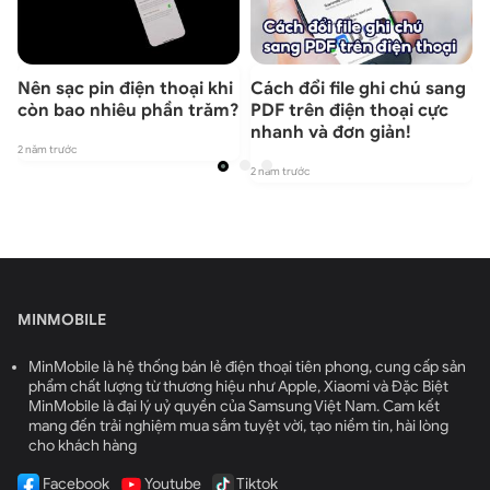
n
Nên sạc pin điện thoại khi
Cách đổi file ghi chú sang
còn bao nhiêu phần trăm?
PDF trên điện thoại cực
nhanh và đơn giản!
2 năm trước
2 năm trước
2
MINMOBILE
MinMobile là hệ thống bán lẻ điện thoại tiên phong, cung cấp sản
phẩm chất lượng từ thương hiệu như Apple, Xiaomi và Đặc Biệt
MinMobile là đại lý uỷ quyền của Samsung Việt Nam. Cam kết
mang đến trải nghiệm mua sắm tuyệt vời, tạo niềm tin, hài lòng
cho khách hàng
Facebook
Youtube
Tiktok