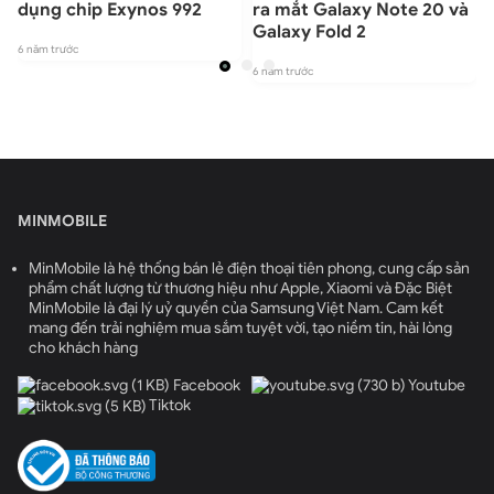
dụng chip Exynos 992
ra mắt Galaxy Note 20 và
Galaxy Fold 2
6 năm trước
6 năm trước
6
MINMOBILE
MinMobile là hệ thống bán lẻ điện thoại tiên phong, cung cấp sản
phẩm chất lượng từ thương hiệu như Apple, Xiaomi và Đặc Biệt
MinMobile là đại lý uỷ quyền của Samsung Việt Nam. Cam kết
mang đến trải nghiệm mua sắm tuyệt vời, tạo niềm tin, hài lòng
cho khách hàng
Facebook
Youtube
Tiktok