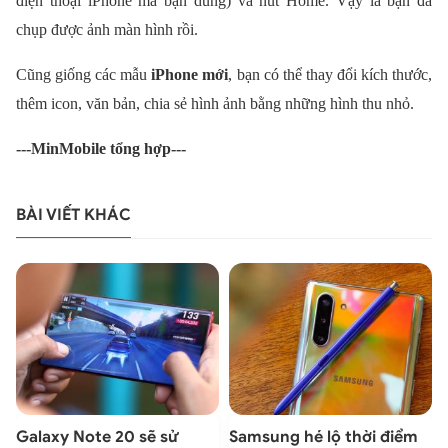
điện thoại iPhone mà bạn dùng) và nút Home. Vậy là bạn đã
chụp được ảnh màn hình rồi.
Cũng giống các mẫu
iPhone mới
, bạn có thể thay đổi kích thước,
thêm icon, văn bản, chia sẻ hình ảnh bằng những hình thu nhỏ.
---MinMobile tổng hợp---
BÀI VIẾT KHÁC
t
Galaxy Note 20 sẽ sử
Samsung hé lộ thời điểm