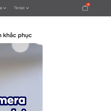
0
ại
Tin tức
h khắc phục