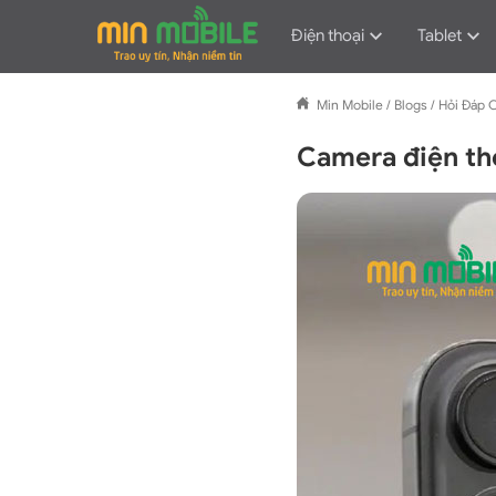
Điện thoại
Tablet
Min Mobile
/
Blogs
/
Hỏi Đáp 
Camera điện th