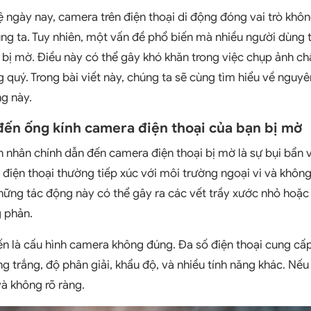
ệ ngày nay, camera trên điện thoại di động đóng vai trò khôn
g ta. Tuy nhiên, một vấn đề phổ biến mà nhiều người dùng t
 bị mờ. Điều này có thể gây khó khăn trong việc chụp ảnh chấ
quý. Trong bài viết này, chúng ta sẽ cùng tìm hiểu về nguy
ng này.
ến ống kính camera điện thoại của bạn bị mờ
nhân chính dẫn đến camera điện thoại bị mờ là sự bụi bẩn và
 điện thoại thường tiếp xúc với môi trường ngoại vi và không
hững tác động này có thể gây ra các vết trầy xước nhỏ hoặc
g phản.
n là cấu hình camera không đúng. Đa số điện thoại cung cấp
 trắng, độ phân giải, khẩu độ, và nhiều tính năng khác. Nếu 
và không rõ ràng.