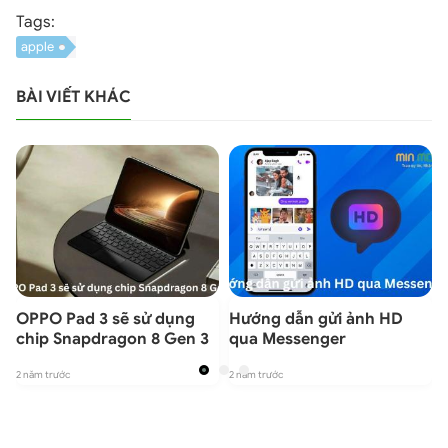
Tags:
apple
BÀI VIẾT KHÁC
OPPO Pad 3 sẽ sử dụng
Hướng dẫn gửi ảnh HD
chip Snapdragon 8 Gen 3
qua Messenger
2
2 năm trước
2 năm trước