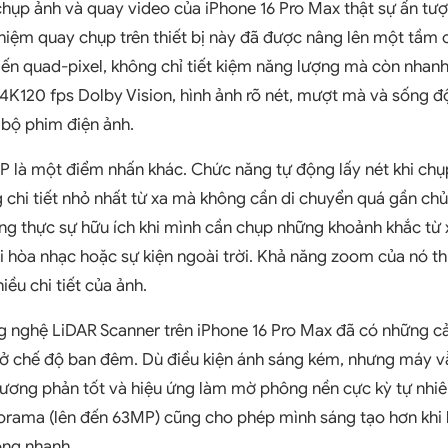
hụp ảnh và quay video của iPhone 16 Pro Max thật sự ấn t
nghiệm quay chụp trên thiết bị này đã được nâng lên một tầ
ến quad-pixel, không chỉ tiết kiệm năng lượng mà còn nhanh 
4K120 fps Dolby Vision, hình ảnh rõ nét, mượt mà và sống 
bộ phim điện ảnh.
 là một điểm nhấn khác. Chức năng tự động lấy nét khi ch
chi tiết nhỏ nhất từ xa mà không cần di chuyển quá gần chủ
g thực sự hữu ích khi mình cần chụp những khoảnh khắc từ 
i hòa nhạc hoặc sự kiện ngoài trời. Khả năng zoom của nó t
ều chi tiết của ảnh.
g nghệ LiDAR Scanner trên iPhone 16 Pro Max đã có những cải
 ở chế độ ban đêm. Dù điều kiện ánh sáng kém, nhưng máy v
tương phản tốt và hiệu ứng làm mờ phông nền cực kỳ tự nhi
norama (lên đến 63MP) cũng cho phép mình sáng tạo hơn kh
ộng nhanh.