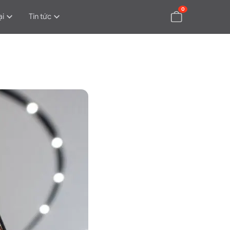
0
ại
Tin tức