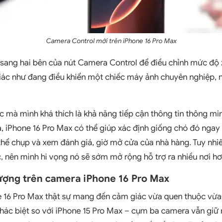
Camera Control mới trên iPhone 16 Pro Max
t sang hai bên của nút Camera Control để điều chỉnh mức đ
ác như đang điều khiển một chiếc máy ảnh chuyên nghiệp, nh
ác mà mình khá thích là khả năng tiếp cận thông tin thông mi
, iPhone 16 Pro Max có thể giúp xác định giống chó đó ngay l
hể chụp và xem đánh giá, giờ mở cửa của nhà hàng. Tuy nhiên
, nên mình hi vọng nó sẽ sớm mở rộng hỗ trợ ra nhiều nơi hơ
ượng trên camera iPhone 16 Pro Max
16 Pro Max thật sự mang đến cảm giác vừa quen thuộc vừa ấ
hác biệt so với iPhone 15 Pro Max – cụm ba camera vẫn giữ