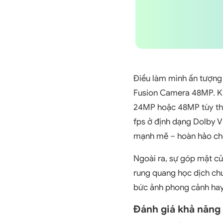
Điều làm mình ấn tượng 
Fusion Camera 48MP. Kh
24MP hoặc 48MP tùy thuộ
fps ở định dạng Dolby V
mạnh mẽ – hoàn hảo cho
Ngoài ra, sự góp mặt c
rung quang học dịch chu
bức ảnh phong cảnh hay
Đánh giá khả năng