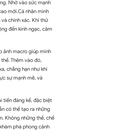
ượng. Nhờ vào sức mạnh
m cao mới.Cá nhân mình
và chính xác. Khi thử
động đến kinh ngạc, cảm
ụp ảnh macro giúp mình
 thể. Thêm vào đó,
xa, chẳng hạn như khi
hực sự mạnh mẽ, và
 tiến đáng kể, đặc biệt
ẫn có thể tạo ra những
ên. Không những thế, chế
i khám phá phong cảnh