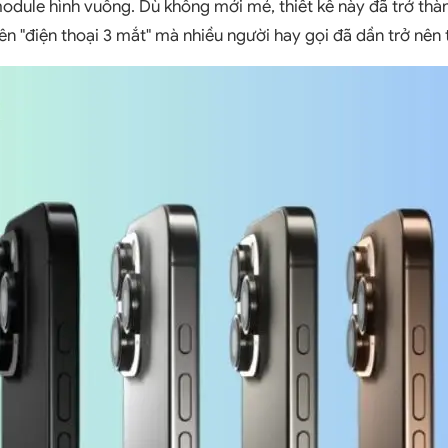
odule hình vuông. Dù không mới mẻ, thiết kế này đã trở th
ên "điện thoại 3 mắt" mà nhiều người hay gọi đã dần trở nên 