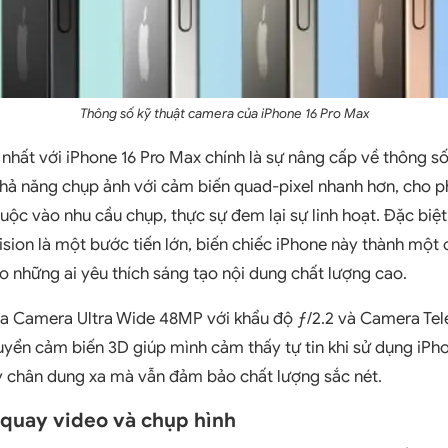
Thông số kỹ thuật camera của iPhone 16 Pro Max
nhất với iPhone 16 Pro Max chính là sự nâng cấp về thông số
ả năng chụp ảnh với cảm biến quad-pixel nhanh hơn, cho ph
c vào nhu cầu chụp, thực sự đem lại sự linh hoạt. Đặc biệt
ision là một bước tiến lớn, biến chiếc iPhone này thành mộ
 những ai yêu thích sáng tạo nội dung chất lượng cao.
ủa Camera Ultra Wide 48MP với khẩu độ ƒ/2.2 và Camera Tel
yển cảm biến 3D giúp mình cảm thấy tự tin khi sử dụng iPh
 chân dung xa mà vẫn đảm bảo chất lượng sắc nét.
 quay video và chụp hình