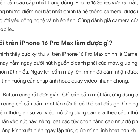
iên bản cao cấp nhất trong dòng iPhone 16 Series vừa ra mắt
ong những điểm nổi bật nhất chính là hệ thống camera, được
người yêu công nghệ và nhiếp ảnh. Cùng đánh giá camera củ
obile..
i trên iPhone 16 Pro Max làm được gì?
nh thấy cực kỳ thú vị trên iPhone 16 Pro Max chính là Came
 này nằm ngay dưới nút Nguồn ở cạnh phải của máy, giúp ng
ơn rất nhiều. Ngay khi cầm máy lên, mình đã cảm nhận được
ng tình huống cần chụp ảnh hoặc quay video nhanh chóng.
 Button cũng rất đơn giản. Chỉ cần bấm một lần, ứng dụng 
 cũng chỉ cần bấm một lần nữa là có thể bắt đầu ghi hình ng
kiệm thời gian so với việc mở ứng dụng camera theo cách th
i lần vào nút này, hàng loạt các tùy chọn nâng cao như độ ph
 ống kính xuất hiện ngay lập tức, giúp mình linh hoạt hơn kh