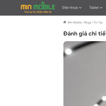
Điện thoại
Tablet
Min Mobile
/
Blogs
/
Tin Tức
Đánh giá chi ti