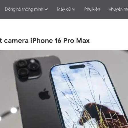
Đồng hồ thông minh
Máy cũ
Phụ kiện
Khuyến m
ết camera iPhone 16 Pro Max