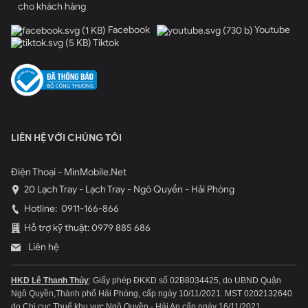
cho khách hàng
Facebook
Youtube
Tiktok
LIÊN HỆ VỚI CHÚNG TÔI
Điện Thoại - MinMobile.Net
20 Lạch Tray - Lạch Tray - Ngô Quyền - Hải Phòng
Hotline:
0911-166-866
Hỗ trợ kỹ thuật: 0979 885 686
Liên hệ
HKD Lê Thanh Thủy
: Giấy phép ĐKKD số 02B8034425, do UBND Quận
Ngô Quyền,Thành phố Hải Phòng, cấp ngày 10/11/2021.
MST 0202132640
do Chi cục Thuế khu vực Ngô Quyền - Hải An cấp ngày 16/11/2021