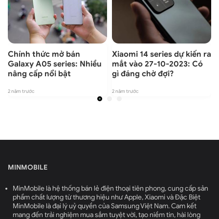
Chính thức mở bán
Xiaomi 14 series dự kiến ra
Galaxy A05 series: Nhiều
mắt vào 27-10-2023: Có
nâng cấp nổi bật
gì đáng chờ đợi?
2 năm trước
2 năm trước
2
MINMOBILE
MinMobile là hệ thống bán lẻ điện thoại tiên phong, cung cấp sản
phẩm chất lượng từ thương hiệu như Apple, Xiaomi và Đặc Biệt
MinMobile là đại lý uỷ quyền của Samsung Việt Nam. Cam kết
mang đến trải nghiệm mua sắm tuyệt vời, tạo niềm tin, hài lòng