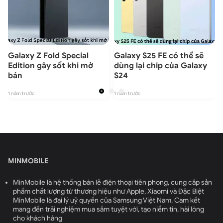
Galaxy Z Fold Special
Galaxy S25 FE có thể sẽ
Edition gây sốt khi mở
dùng lại chip của Galaxy
bán
S24
1 năm trước
1 năm trước
1
MINMOBILE
MinMobile là hệ thống bán lẻ điện thoại tiên phong, cung cấp sản
phẩm chất lượng từ thương hiệu như Apple, Xiaomi và Đặc Biệt
MinMobile là đại lý uỷ quyền của Samsung Việt Nam. Cam kết
mang đến trải nghiệm mua sắm tuyệt vời, tạo niềm tin, hài lòng
cho khách hàng