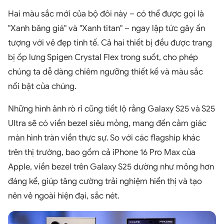
Hai màu sắc mới của bộ đôi này – có thể được gọi là
"Xanh băng giá" và "Xanh titan" – ngay lập tức gây ấn
tượng với vẻ đẹp tinh tế. Cả hai thiết bị đều được trang
bị ốp lưng Spigen Crystal Flex trong suốt, cho phép
chúng ta dễ dàng chiêm ngưỡng thiết kế và màu sắc
nổi bật của chúng.
Những hình ảnh rò rỉ cũng tiết lộ rằng Galaxy S25 và S25
Ultra sẽ có viền bezel siêu mỏng, mang đến cảm giác
màn hình tràn viền thực sự. So với các flagship khác
trên thị trường, bao gồm cả iPhone 16 Pro Max của
Apple, viền bezel trên Galaxy S25 dường như mỏng hơn
đáng kể, giúp tăng cường trải nghiệm hiển thị và tạo
nên vẻ ngoài hiện đại, sắc nét.