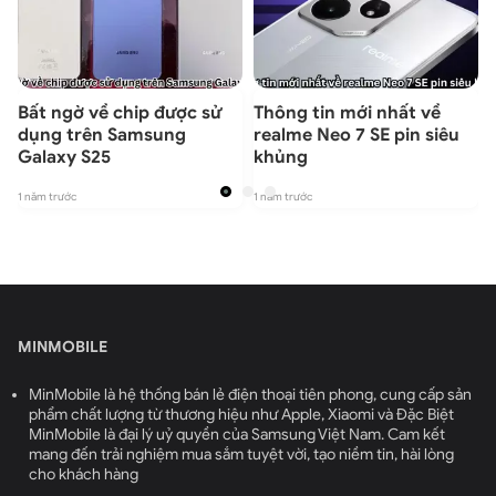
Bất ngờ về chip được sử
Thông tin mới nhất về
dụng trên Samsung
realme Neo 7 SE pin siêu
Galaxy S25
khủng
1 năm trước
1 năm trước
1
MINMOBILE
MinMobile là hệ thống bán lẻ điện thoại tiên phong, cung cấp sản
phẩm chất lượng từ thương hiệu như Apple, Xiaomi và Đặc Biệt
MinMobile là đại lý uỷ quyền của Samsung Việt Nam. Cam kết
mang đến trải nghiệm mua sắm tuyệt vời, tạo niềm tin, hài lòng
cho khách hàng