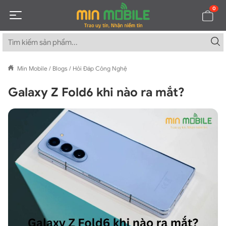
0
Min Mobile
/
Blogs
/
Hỏi Đáp Công Nghệ
Galaxy Z Fold6 khi nào ra mắt?