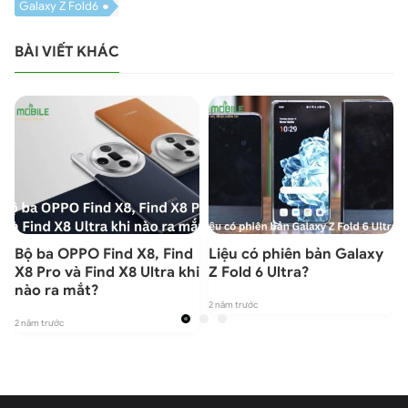
Galaxy Z Fold6
BÀI VIẾT KHÁC
ẽ
Bộ ba OPPO Find X8, Find
Liệu có phiên bản Galaxy
ỏ
X8 Pro và Find X8 Ultra khi
Z Fold 6 Ultra?
nào ra mắt?
2 năm trước
2
2 năm trước