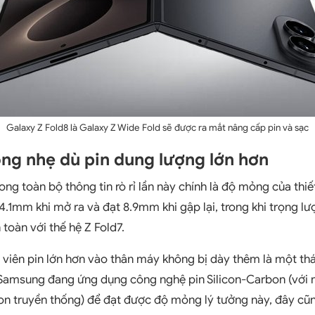
Galaxy Z Fold8 là Galaxy Z Wide Fold sẽ được ra mắt nâng cấp pin và sạc
ng nhẹ dù pin dung lượng lớn hơn
ng toàn bộ thông tin rò rỉ lần này chính là độ mỏng của thiế
4.1mm khi mở ra và đạt 8.9mm khi gập lại, trong khi trọng l
toàn với thế hệ Z Fold7.
t viên pin lớn hơn vào thân máy không bị dày thêm là một th
 Samsung đang ứng dụng công nghệ pin Silicon-Carbon (với
-Ion truyền thống) để đạt được độ mỏng lý tưởng này, đây cũ