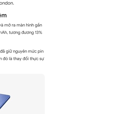
London.
iệm
 và mở ra màn hình gần
0mAh, tương đương 13%
c đã giữ nguyên mức pin
n đó là thay đổi thực sự