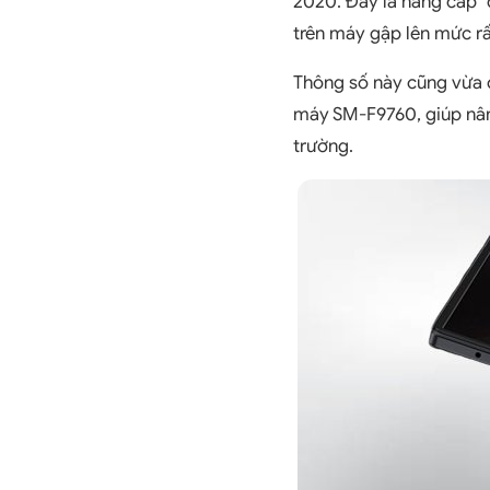
2020. Đây là nâng cấp "đ
trên máy gập lên mức rất
Thông số này cũng vừa 
máy SM-F9760, giúp nâng
trường.