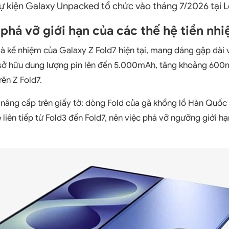
i sự kiện Galaxy Unpacked tổ chức vào tháng 7/2026 tại 
phá vỡ giới hạn của các thế hệ tiền nh
 là kế nhiệm của Galaxy Z Fold7 hiện tại, mang dáng gập dài
 sở hữu dung lượng pin lên đến 5.000mAh, tăng khoảng 60
ên Z Fold7.
 nâng cấp trên giấy tờ: dòng Fold của gã khổng lồ Hàn Quố
iên tiếp từ Fold3 đến Fold7, nên việc phá vỡ ngưỡng giới hạ