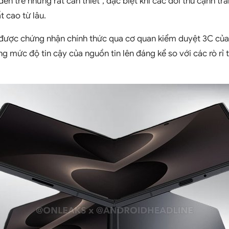
ến trễ nhưng rất cần thiết", đặc biệt khi các đối thủ cạnh t
 cao từ lâu.
được chứng nhận chính thức qua cơ quan kiểm duyệt 3C củ
 mức độ tin cậy của nguồn tin lên đáng kể so với các rò rỉ 