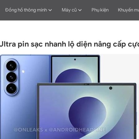
Đồng hồ thông minh
Máy cũ
Phụ kiện
Khuyến m
Ultra pin sạc nhanh lộ diện nâng cấp c