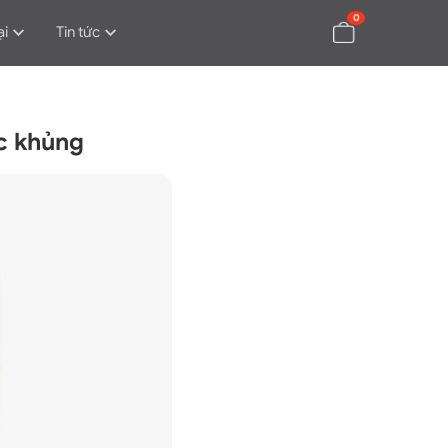
0
ại
Tin tức
ực khủng