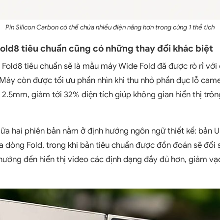
Pin Silicon Carbon có thể chứa nhiều điện năng hơn trong cùng 1 thể tích
Fold8 tiêu chuẩn cũng có những thay đổi khác biệt
Z Fold8 tiêu chuẩn sẽ là mẫu máy Wide Fold đã được rò rỉ với
áy còn được tối ưu phần nhìn khi thu nhỏ phần đục lỗ camer
2.5mm, giảm tới 32% diện tích giúp không gian hiển thị trôn
iữa hai phiên bản nằm ở định hướng ngôn ngữ thiết kế: bản Ultr
 dòng Fold, trong khi bản tiêu chuẩn được đồn đoán sẽ đổi
, hướng đến hiển thị video các định dạng đầy đủ hơn, giảm v