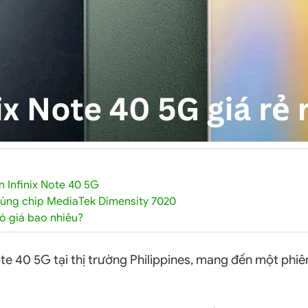
ên Infinix Note 40 5G
 dùng chip MediaTek Dimensity 7020
có giá bao nhiêu?
Note 40 5G tại thị trường Philippines, mang đến một phiê