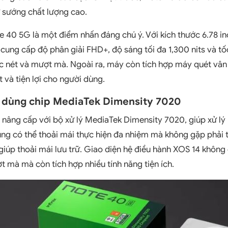
ự sướng chất lượng cao.
te 40 5G là một điểm nhấn đáng chú ý. Với kích thước 6.78 i
ung cấp độ phân giải FHD+, độ sáng tối đa 1,300 nits và tố
sắc nét và mượt mà. Ngoài ra, máy còn tích hợp máy quét vân
 và tiện lợi cho người dùng.
G dùng chip MediaTek Dimensity 7020
 nâng cấp với bộ xử lý MediaTek Dimensity 7020, giúp xử l
g có thể thoải mái thực hiện đa nhiệm mà không gặp phải tìn
giúp thoải mái lưu trữ. Giao diện hệ điều hành XOS 14 không
mà mà còn tích hợp nhiều tính năng tiện ích.