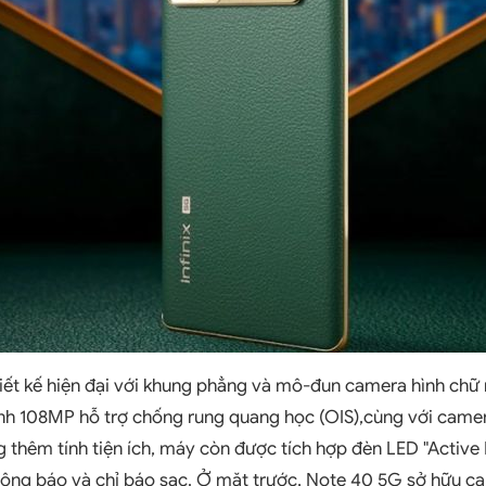
hiết kế hiện đại với khung phẳng và mô-đun camera hình chữ n
ính 108MP hỗ trợ chống rung quang học (OIS),cùng với cam
 thêm tính tiện ích, máy còn được tích hợp đèn LED "Active H
thông báo và chỉ báo sạc. Ở mặt trước, Note 40 5G sở hữu c