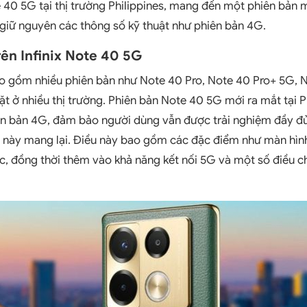
te 40 5G tại thị trường Philippines, mang đến một phiên bản m
n giữ nguyên các thông số kỹ thuật như phiên bản 4G.
rên Infinix Note 40 5G
ao gồm nhiều phiên bản như Note 40 Pro, Note 40 Pro+ 5G,
t ở nhiều thị trường. Phiên bản Note 40 5G mới ra mắt tại P
iên bản 4G, đảm bảo người dùng vẫn được trải nghiệm đầy đ
này mang lại. Điều này bao gồm các đặc điểm như màn hìn
ác, đồng thời thêm vào khả năng kết nối 5G và một số điều c