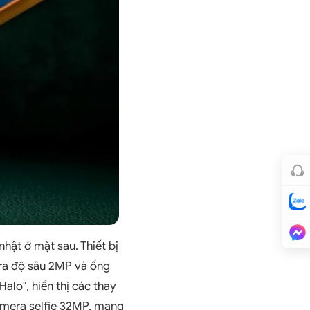
hật ở mặt sau. Thiết bị
era độ sâu 2MP và ống
alo", hiển thị các thay
amera selfie 32MP, mang