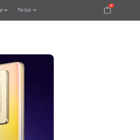
0
ại
Tin tức