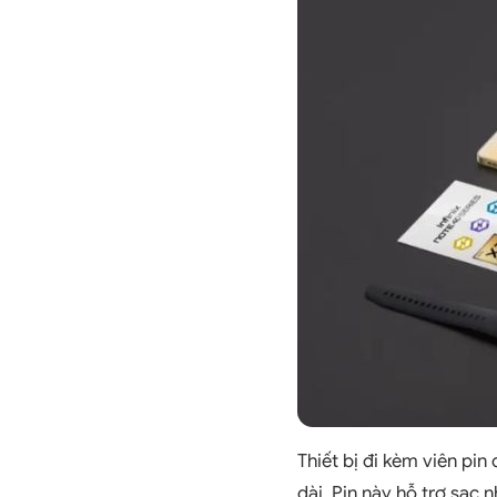
Thiết bị đi kèm viên pi
dài. Pin này hỗ trợ sạc