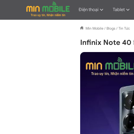
Điện thoại
Tablet
Min Mobile
/
Blogs
/
Tin Tức
Infinix Note 40