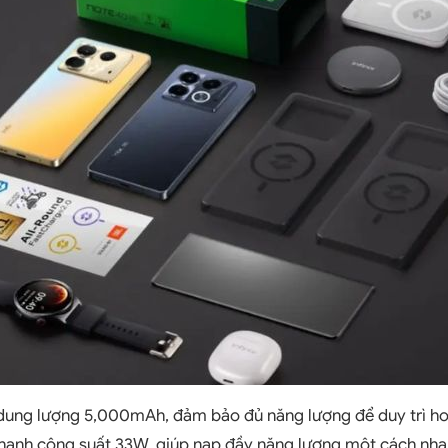
n dung lượng 5,000mAh, đảm bảo đủ năng lượng để duy trì h
 nhanh công suất 33W, giúp nạp đầy năng lượng một cách nhan