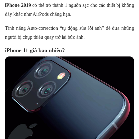
iPhone 2019
có thể trở thành 1 nguồn sạc cho các thiết bị không
dây khác như AirPods chẳng hạn.
Tính năng Auto-correction “tự động sửa lỗi ảnh” để đưa những
người bị chụp thiếu quay trở lại bức ảnh.
iPhone 11 giá bao nhiêu?