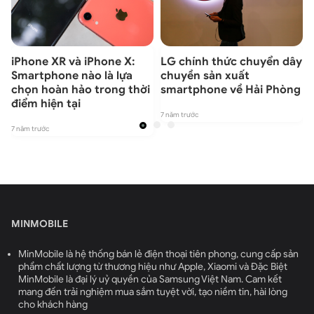
c
iPhone XR và iPhone X:
LG chính thức chuyển dây
Smartphone nào là lựa
chuyền sản xuất
chọn hoàn hảo trong thời
smartphone về Hải Phòng
điểm hiện tại
7 năm trước
7 năm trước
7
MINMOBILE
MinMobile là hệ thống bán lẻ điện thoại tiên phong, cung cấp sản
phẩm chất lượng từ thương hiệu như Apple, Xiaomi và Đặc Biệt
MinMobile là đại lý uỷ quyền của Samsung Việt Nam. Cam kết
mang đến trải nghiệm mua sắm tuyệt vời, tạo niềm tin, hài lòng
cho khách hàng