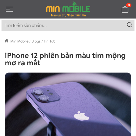
0
Min Mobile
/
Blogs
/
Tin Tức
iPhone 12 phiên bản màu tím mộng
mơ ra mắt