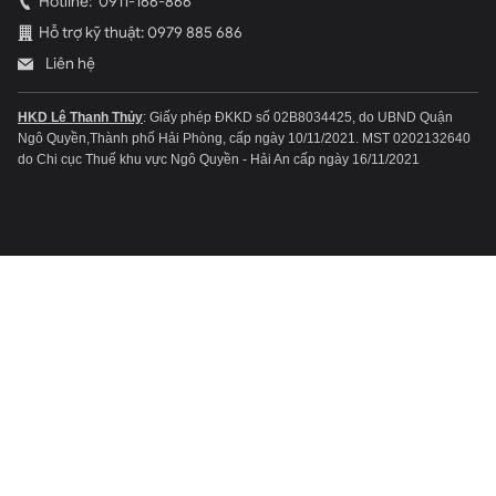
Hotline:
0911-166-866
Hỗ trợ kỹ thuật: 0979 885 686
Liên hệ
HKD Lê Thanh Thủy
: Giấy phép ĐKKD số 02B8034425, do UBND Quận
Ngô Quyền,Thành phố Hải Phòng, cấp ngày 10/11/2021.
MST 0202132640
do Chi cục Thuế khu vực Ngô Quyền - Hải An cấp ngày 16/11/2021