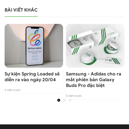
BÀI VIẾT KHÁC
Sự kiện Spring Loaded sẽ
Samsung - Adidas cho ra
diễn ra vào ngày 20/04
mắt phiên bản Galaxy
Buds Pro đặc biệt
5 năm trước
5
5 năm trước