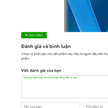
Xem thêm
Đánh giá và bình luận
Chưa có bình luận cho sản phẩm này. Hãy là người đầu tiên thự
phẩm.
Viết đánh giá của bạn
Mời bạn thảo luận, vui lòng nhập tiếng Việt có dấu.
LG V30 Tại Hải Phòng, Vinh Sẽ Được Trang
Theo một số thông tin rò rỉ cùng với thời gian dà
bị con chip
Snapdragon 835. LG cũng sẽ sử dụn
Tên của bạn
Thư điện tử