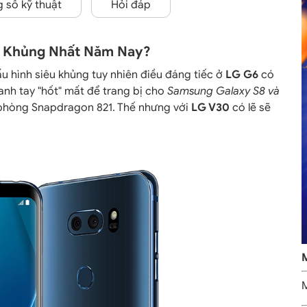
 số kỹ thuật
Hỏi đáp
h Khủng Nhất Năm Nay?
u hình siêu khủng tuy nhiên điều đáng tiếc ở
LG G6
có
h tay "hốt" mất để trang bị cho
Samsung Galaxy S8 và
 phòng
Snapdragon 821. Thế nhưng với
LG V30
có lẽ sẽ
M