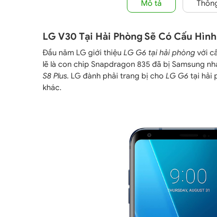
Mô tả
Thông
LG V30 Tại Hải Phòng Sẽ Có Cấu Hìn
Đầu năm LG giới thiệu
LG G6 tại hải phòng
với cấ
lẽ là con chip
Snapdragon 835 đã bị Samsung nhan
S8 Plus
. LG đành phải trang bị cho
LG G6
tại hải
khác.