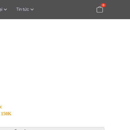
0
ại
Tin tức
c
á 150K