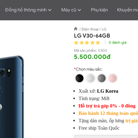
Đồng hồ thông minh
Máy cũ
Phụ kiện
Khuyến m
/
Điện thoại
/
LG
LG V30-64GB
0 đánh giá
Mã sản phẩm:
V300
5.500.000đ
*
Chọn màu sắc:
Xuất xứ:
LG Korea
Tình trạng: Mới
Hỗ trợ trả góp 0% - 0 đồng
Bảo hành 12 tháng toàn quố
Tặng dán màn, ốp lưng
trị gi
Free ship Toàn Quốc