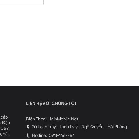
g cao
LG V30
sẽ có RAM 6GB với bộ nhớ trong thấp
LIÊN HỆ VỚI CHÚNG TÔI
 cấp
Điện Thoại - MinMobile.Net
à Đặc
20 Lạch Tray - Lạch Tray - Ngô Quyền - Hải Phòng
. Cam
, hài
Hotline:
0911-166-866