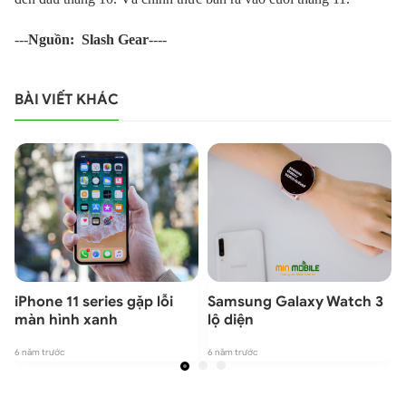
---
Nguồn: Slash Gear
----
BÀI VIẾT KHÁC
iPhone 11 series gặp lỗi
Samsung Galaxy Watch 3
màn hình xanh
lộ diện
6 năm trước
6 năm trước
6