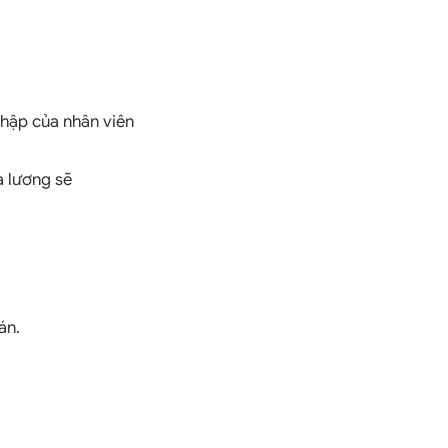
nhập của nhân viên
và lương sẽ
oán.