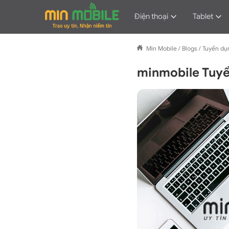
Điện thoại
Tablet
Min Mobile
/
Blogs
/
Tuyển dụ
minmobile Tuyể