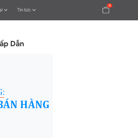
0
ại
Tin tức
Hấp Dẫn