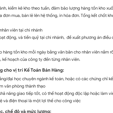
hánh, kiểm kê kho theo tuần, đảm bảo lượng hàng tồn kho xuố
 đơn mua, bán lẻ lên hệ thống, in hóa đơn. Tổng kết chốt kh
hân viên tại chi nhánh
oạt động, và tiền quỹ tại chi nhánh, đề xuất phương án điều 
o hàng tồn kho mỗi ngày bằng văn bản cho nhân viên nắm rõ 
, kế hoạch của công ty đến từng nhân viên.
g cho vị trí Kế Toán Bán Hàng:
ẳng/đại học chuyên ngành kế toán, hoặc có các chứng chỉ kế
m văn phòng thành thạo
khả năng giao tiếp tốt, có thể hoạt động độc lập hoặc làm v
ệ và điện thoại là một lợi thế cho công việc
ệc, chế độ và mức lương: