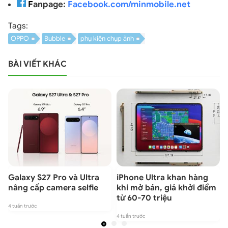
F
anpage:
Facebook.com/minmobile.net
Tags:
OPPO
Bubble
phụ kiện chụp ảnh
BÀI VIẾT KHÁC
Galaxy S27 Pro và Ultra
iPhone Ultra khan hàng
nâng cấp camera selfie
khi mở bán, giá khởi điểm
từ 60-70 triệu
4 tuần trước
4 tuần trước
1