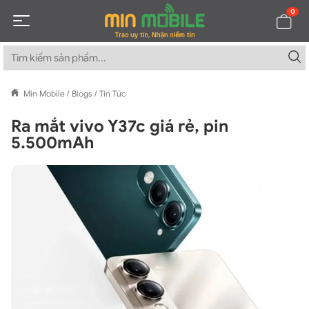
0
Min Mobile
/
Blogs
/
Tin Tức
Ra mắt vivo Y37c giá rẻ, pin
5.500mAh