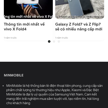
y
Thông tin mới nhất về
Galaxy Z Fold7 và Z Flip7
vivo X Fold4
sẽ có nhiều nâng cấp mới
1 năm trước
1 năm trước
1
MINMOBILE
MinMobile là hệ thống bán lẻ điện thoại tiên phong, cung cấp sản
phẩm chất lượng từ thương hiệu như Apple, Xiaomi và Đặc Biệt
MinMobile là đại lý uỷ quyền của Samsung Việt Nam. Cam kết
mang đến trải nghiệm mua sắm tuyệt vời, tạo niềm tin, hài lòng
cho khách hàng