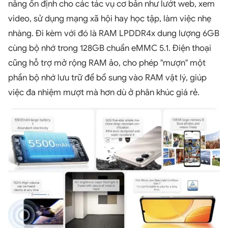
năng ổn định cho các tác vụ cơ bản như lướt web, xem
video, sử dụng mạng xã hội hay học tập, làm việc nhẹ
nhàng. Đi kèm với đó là RAM LPDDR4x dung lượng 6GB
cùng bộ nhớ trong 128GB chuẩn eMMC 5.1. Điện thoại
cũng hỗ trợ mở rộng RAM ảo, cho phép "mượn" một
phần bộ nhớ lưu trữ để bổ sung vào RAM vật lý, giúp
việc đa nhiệm mượt mà hơn dù ở phân khúc giá rẻ.