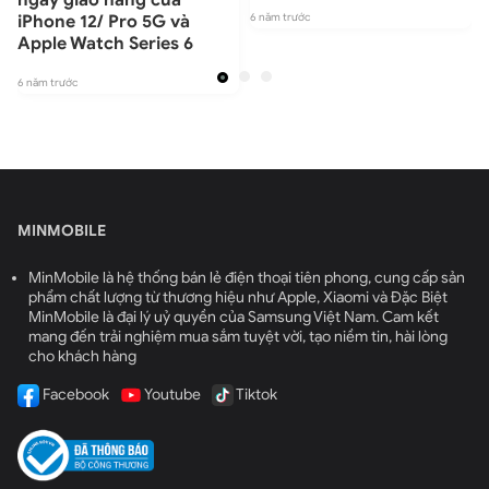
6 năm trước
iPhone 12/ Pro 5G và
Apple Watch Series 6
6
6 năm trước
MINMOBILE
MinMobile là hệ thống bán lẻ điện thoại tiên phong, cung cấp sản
phẩm chất lượng từ thương hiệu như Apple, Xiaomi và Đặc Biệt
MinMobile là đại lý uỷ quyền của Samsung Việt Nam. Cam kết
mang đến trải nghiệm mua sắm tuyệt vời, tạo niềm tin, hài lòng
cho khách hàng
Facebook
Youtube
Tiktok