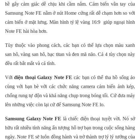
hề gây cảm giác dễ chịu khi cầm nắm. Cảm biến vân tay của
Samsung Note FE nằm ở nút Home cứng rất dễ chạm hơn so với
cảm biến ở mặt lưng. Màn hình tỷ lệ vàng 16:9 giúp ngoại hình
Note FE hài hòa hơn.
Tùy thuộc vào phong cách, các bạn có thể lựa chọn màu xanh
san hô, vàng san hô, bạc titan và đen mã não. Cả 4 tùy chọn này
đều rất bắt mắt và cá tính.
Với
điện thoại Galaxy Note FE
các bạn có thể tha hồ sống ảo
cùng với bạn bè với các chức năng camera cảm biến ảnh kép,
chống rung tự độn và khả năng chụp trong bóng tối. Cứ đưa máy
lên những việc còn lại cứ để Samsung Note FE lo.
Samsung Galaxy Note FE
là chiếc điện thoại tuyệt vời. Nó sở
hữu rất nhiều tính năng ấn tượng hỗ trợ bạn trong cuộc sống hàng
ngày. Note FE sẽ luôn đồng hành và trở thành trợ lý lý tưởng của