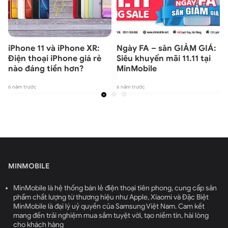
iPhone 11 và iPhone XR:
Ngày FA – săn GIẢM GIÁ:
Điện thoại iPhone giá rẻ
Siêu khuyến mãi 11.11 tại
nào đáng tiền hơn?
MinMobile
6 năm trước
6 năm trước
6
MINMOBILE
MinMobile là hệ thống bán lẻ điện thoại tiên phong, cung cấp sản
phẩm chất lượng từ thương hiệu như Apple, Xiaomi và Đặc Biệt
MinMobile là đại lý uỷ quyền của Samsung Việt Nam. Cam kết
mang đến trải nghiệm mua sắm tuyệt vời, tạo niềm tin, hài lòng
cho khách hàng