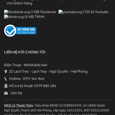
Watch 3 có thể kết nối được với hầu hết các thiết bị smartphone
cho khách hàng
trên thị trường hiện này. Đặc biệt, khi kết nối với những chiếc
Facebook
Youtube
smartphone của Samsung, bạn sẽ càng có thêm nhiều tính năng
Tiktok
hay ho hơn nữa.
Đồng hồ thông minh Samsung mới này được trang bị 40 chế độ
và 120 video luyện tập thông qua ứng dụng Samsung Health. Hệ
thống sẽ theo dõi hoạt động của bạn và đưa ra hướng dẫn từng
bước theo thời gian thực. Bên cạnh đó, số đo nhịp tim, calorie, số
LIÊN HỆ VỚI CHÚNG TÔI
bước chân, quãng đường đi sẽ luôn được cập nhật liên tục.
Điện Thoại - MinMobile.Net
20 Lạch Tray - Lạch Tray - Ngô Quyền - Hải Phòng
Hotline:
0911-166-866
Hỗ trợ kỹ thuật: 0979 885 686
Liên hệ
HKD Lê Thanh Thủy
: Giấy phép ĐKKD số 02B8034425, do UBND Quận
Ngô Quyền,Thành phố Hải Phòng, cấp ngày 10/11/2021.
MST 0202132640