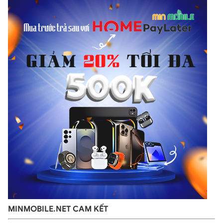
Điểm nổi bật của chiếc smartwatch này là có độ sáng tốt, nhiều
màu sắc, độ phân giải cao. Nhờ đó người dùng có thể dễ dàng
quan sát cả trong nhà và ngoài trời. Ngoài ra, Galaxy Watch 3
cũng có tính năng luôn sáng màn hình với đầy đủ màu sắc để bạn
có thể dễ dàng xem giờ mà không cần chạm vào đồng hồ hay
xoay mạnh cổ tay.
Vòng xoay bezel vật lý trên Galaxy Watch 3
Sau Galaxy Watch, mẫu đồng hồ Watch 3 là chiếc đồng hồ tiếp
theo của Samsung sở hữu thiết kế vòng xoay bezel dạng vật lý.
Người dùng sẽ sử dụng vòng xoay để chuyển đổi giữa các
widget, mở ứng dụng và cuộn qua lại các thông báo. Việc sử
dụng vòng xoay vật lý rất đơn giản và mang lại cảm giác rất
tuyệt. Khác với vòng xoay cảm ứng trên dòng Active, thiết kế
này mang lại sự mới mẻ và khác biệt cho người dùng.
MINMOBILE.NET CAM KẾT