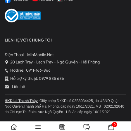
Chế độ Flex Mode của Samsung Galaxy Z Flip còn cho phép
người dùng mở máy ở góc 90 độ và đặt lên bàn để selfie. Vậy
nên người dùng có thể thoải mái chụp những bức ảnh selfie dù
đứng cách xa máy.
Tất nhiên, Samsung cũng không quên tích hợp chế độ chụp
LIÊN HỆ VỚI CHÚNG TÔI
Single Take cho chiếc Flagship của mình. Với chế độ này, bạn có
thể ghi lại mọi bức hình bằng các ống kính và các chế độ chụp
Điện Thoại - MinMobile.Net
khác nhau.
20 Lạch Tray - Lạch Tray - Ngô Quyền - Hải Phòng
Dung lượng pin của Galaxy Z Flip
Hotline:
0911-166-866
Hỗ trợ kỹ thuật: 0979 885 686
Liên hệ
HKD Lê Thanh Thủy
: Giấy phép ĐKKD số 02B8034425, do UBND Quận
Ngô Quyền,Thành phố Hải Phòng, cấp ngày 10/11/2021.
MST 0202132640
do Chi cục Thuế khu vực Ngô Quyền - Hải An cấp ngày 16/11/2021
0