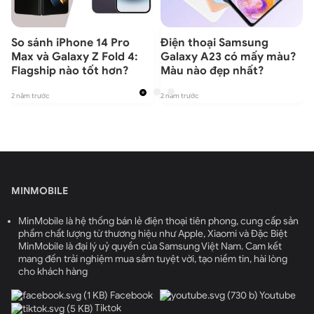
So sánh iPhone 14 Pro
Điện thoại Samsung
Max và Galaxy Z Fold 4:
Galaxy A23 có mấy màu?
Flagship nào tốt hơn?
Màu nào đẹp nhất?
2 năm trước
2 năm trước
2
MINMOBILE
MinMobile là hệ thống bán lẻ điện thoại tiên phong, cung cấp sản
phẩm chất lượng từ thương hiệu như Apple, Xiaomi và Đặc Biệt
MinMobile là đại lý uỷ quyền của Samsung Việt Nam. Cam kết
mang đến trải nghiệm mua sắm tuyệt vời, tạo niềm tin, hài lòng
cho khách hàng
Facebook
Youtube
Tiktok