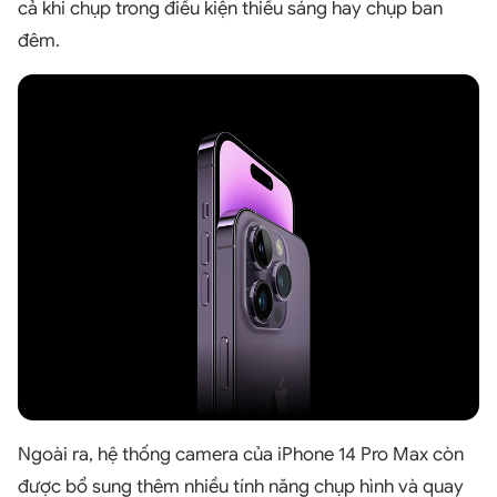
cả khi chụp trong điều kiện thiếu sáng hay chụp ban
đêm.
Ngoài ra, hệ thống camera của iPhone 14 Pro Max còn
được bổ sung thêm nhiều tính năng chụp hình và quay