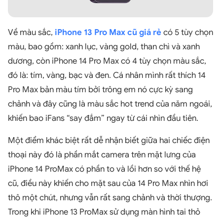
Về màu sắc,
iPhone 13 Pro Max cũ giá rẻ
có 5 tùy chọn
màu, bao gồm: xanh lục, vàng gold, than chì và xanh
dương, còn iPhone 14 Pro Max có 4 tùy chọn màu sắc,
đó là: tím, vàng, bạc và đen. Cá nhân mình rất thích 14
Pro Max bản màu tím bởi trông em nó cực kỳ sang
chảnh và đây cũng là màu sắc hot trend của năm ngoái,
khiến bao iFans “say đắm” ngay từ cái nhìn đầu tiên.
Một điểm khác biệt rất dễ nhận biết giữa hai chiếc điện
thoại này đó là phần mắt camera trên mặt lưng của
iPhone 14 ProMax có phần to và lồi hơn so với thế hệ
cũ, điều này khiến cho mặt sau của 14 Pro Max nhìn hơi
thô một chút, nhưng vẫn rất sang chảnh và thời thượng.
Trong khi iPhone 13 ProMax sử dụng màn hình tai thỏ