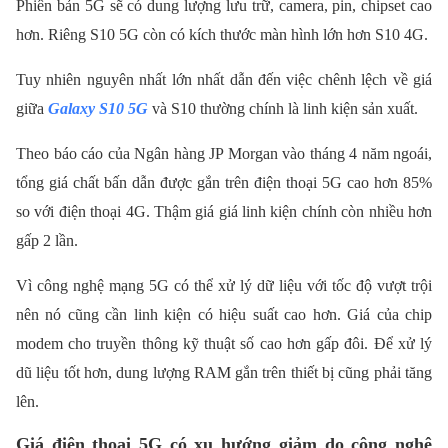
Phiên bản 5G sẽ có dung lượng lưu trữ, camera, pin, chipset cao
hơn. Riêng S10 5G còn có kích thước màn hình lớn hơn S10 4G.
Tuy nhiên nguyên nhất lớn nhất dẫn đến việc chênh lệch về giá
giữa
Galaxy S10 5G
và S10 thường chính là linh kiện sản xuất.
Theo báo cáo của Ngân hàng JP Morgan vào tháng 4 năm ngoái,
tổng giá chất bấn dẫn được gắn trên điện thoại 5G cao hơn 85%
so với điện thoại 4G. Thậm giá giá linh kiện chính còn nhiều hơn
gấp 2 lần.
Vì công nghệ mạng 5G có thể xử lý dữ liệu với tốc độ vượt trội
nên nó cũng cần linh kiện có hiệu suất cao hơn. Giá của chip
modem cho truyền thông kỹ thuật số cao hơn gấp đôi. Để xử lý
dũ liệu tốt hơn, dung lượng RAM gắn trên thiết bị cũng phải tăng
lên.
Giá điện thoại 5G có xu hướng giảm do công nghệ