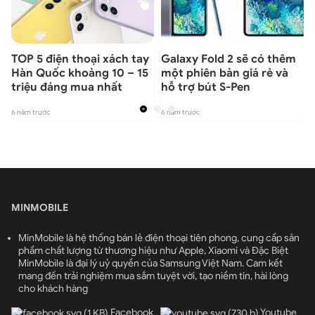
ộ
TOP 5 điện thoại xách tay
Galaxy Fold 2 sẽ có thêm
Hàn Quốc khoảng 10 – 15
một phiên bản giá rẻ và
triệu đáng mua nhất
hỗ trợ bút S-Pen
6 năm trước
6 năm trước
6
MINMOBILE
MinMobile là hệ thống bán lẻ điện thoại tiên phong, cung cấp sản
phẩm chất lượng từ thương hiệu như Apple, Xiaomi và Đặc Biệt
MinMobile là đại lý uỷ quyền của Samsung Việt Nam. Cam kết
mang đến trải nghiệm mua sắm tuyệt vời, tạo niềm tin, hài lòng
cho khách hàng
Facebook
Youtube