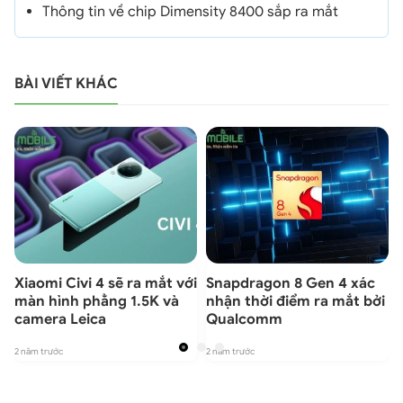
Thông tin về chip Dimensity 8400 sắp ra mắt
BÀI VIẾT KHÁC
Xiaomi Civi 4 sẽ ra mắt với
Snapdragon 8 Gen 4 xác
màn hình phẳng 1.5K và
nhận thời điểm ra mắt bởi
camera Leica
Qualcomm
2 năm trước
2 năm trước
2