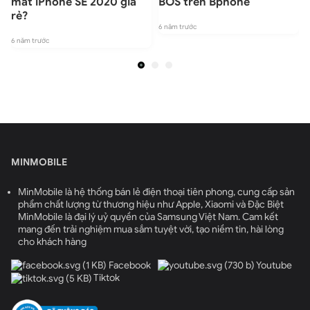
mắt iPhone SE 2020 giá
BOS trên Bphone
rẻ?
6 năm trước
6 năm trước
6
MINMOBILE
MinMobile là hệ thống bán lẻ điện thoại tiên phong, cung cấp sản
phẩm chất lượng từ thương hiệu như Apple, Xiaomi và Đặc Biệt
MinMobile là đại lý uỷ quyền của Samsung Việt Nam. Cam kết
mang đến trải nghiệm mua sắm tuyệt vời, tạo niềm tin, hài lòng
cho khách hàng
Facebook
Youtube
Tiktok