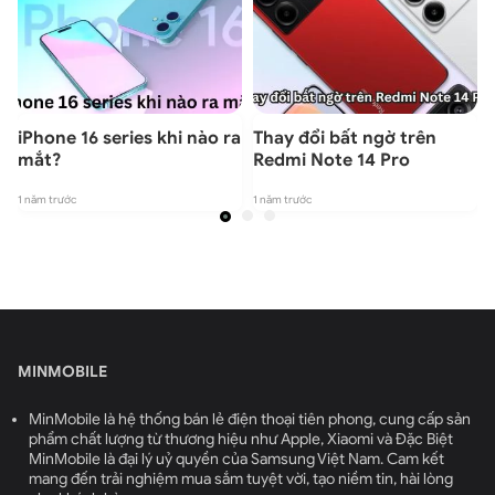
iPhone 16 series khi nào ra
Thay đổi bất ngờ trên
mắt?
Redmi Note 14 Pro
1 năm trước
1 năm trước
1
MINMOBILE
MinMobile là hệ thống bán lẻ điện thoại tiên phong, cung cấp sản
phẩm chất lượng từ thương hiệu như Apple, Xiaomi và Đặc Biệt
MinMobile là đại lý uỷ quyền của Samsung Việt Nam. Cam kết
mang đến trải nghiệm mua sắm tuyệt vời, tạo niềm tin, hài lòng