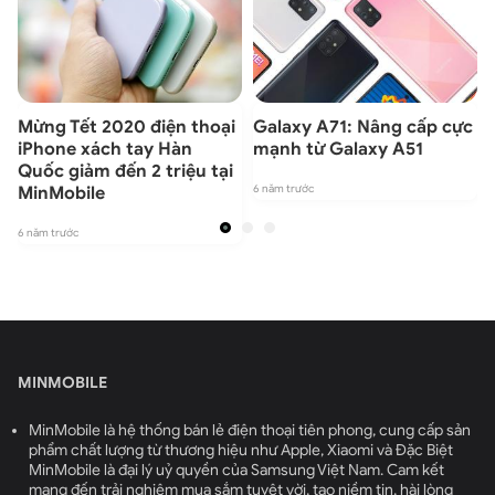
Mừng Tết 2020 điện thoại
Galaxy A71: Nâng cấp cực
?
iPhone xách tay Hàn
mạnh từ Galaxy A51
Quốc giảm đến 2 triệu tại
6 năm trước
t
MinMobile
6
6 năm trước
MINMOBILE
MinMobile là hệ thống bán lẻ điện thoại tiên phong, cung cấp sản
phẩm chất lượng từ thương hiệu như Apple, Xiaomi và Đặc Biệt
MinMobile là đại lý uỷ quyền của Samsung Việt Nam. Cam kết
mang đến trải nghiệm mua sắm tuyệt vời, tạo niềm tin, hài lòng