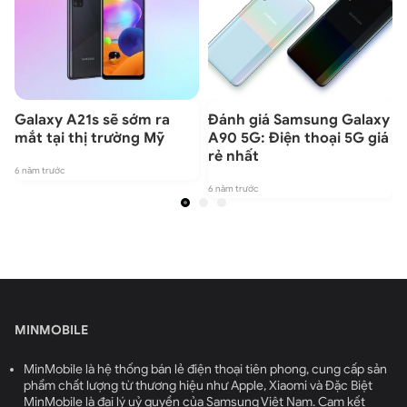
Galaxy A21s sẽ sớm ra
Đánh giá Samsung Galaxy
mắt tại thị trường Mỹ
A90 5G: Điện thoại 5G giá
rẻ nhất
6 năm trước
6
6 năm trước
MINMOBILE
MinMobile là hệ thống bán lẻ điện thoại tiên phong, cung cấp sản
phẩm chất lượng từ thương hiệu như Apple, Xiaomi và Đặc Biệt
MinMobile là đại lý uỷ quyền của Samsung Việt Nam. Cam kết