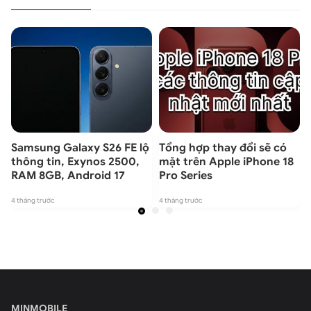
Samsung Galaxy S26 FE lộ
Tổng hợp thay đổi sẽ có
thông tin, Exynos 2500,
mặt trên Apple iPhone 18
RAM 8GB, Android 17
Pro Series
4
4 tháng trước
4 tháng trước
MINMOBILE