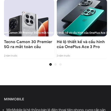
Tecno Camon 30 Premier
Hé lộ thiết kế và cấu hình
5G ra mắt toàn cầu
của OnePlus Ace 3 Pro
2
2 năm trước
2 năm trước
MINMOBILE
MinMobile là hệ thống bán lẻ điện thoại tiên phong, cung cấp sản