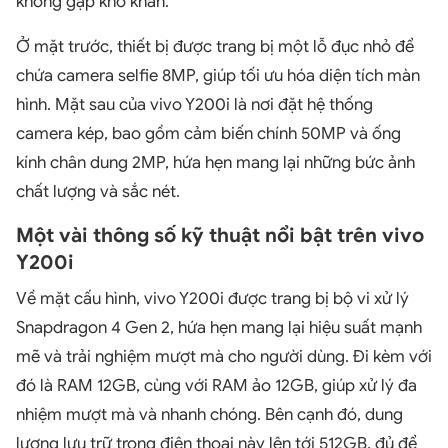
không gặp khó khăn.
Ở mặt trước, thiết bị được trang bị một lỗ đục nhỏ để
chứa camera selfie 8MP, giúp tối ưu hóa diện tích màn
hình. Mặt sau của vivo Y200i là nơi đặt hệ thống
camera kép, bao gồm cảm biến chính 50MP và ống
kính chân dung 2MP, hứa hẹn mang lại những bức ảnh
chất lượng và sắc nét.
Một vài thông số kỹ thuật nổi bật trên vivo
Y200i
Về mặt cấu hình, vivo Y200i được trang bị bộ vi xử lý
Snapdragon 4 Gen 2, hứa hẹn mang lại hiệu suất mạnh
mẽ và trải nghiệm mượt mà cho người dùng. Đi kèm với
đó là RAM 12GB, cùng với RAM ảo 12GB, giúp xử lý đa
nhiệm mượt mà và nhanh chóng. Bên cạnh đó, dung
lượng lưu trữ trong điện thoại này lên tới 512GB, đủ để