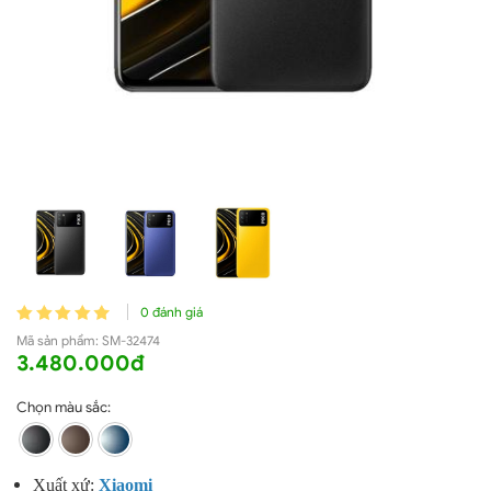
0 đánh giá
Mã sản phẩm:
SM-32474
3.480.000đ
Chọn màu sắc:
Xuất xứ:
X
iaomi