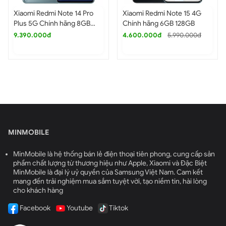
Xiaomi Redmi Note 14 Pro
Xiaomi Redmi Note 15 4G
Plus 5G Chính hãng 8GB
Chính hãng 6GB 128GB
256GB
9.390.000đ
4.600.000đ
5.990.000đ
MINMOBILE
MinMobile là hệ thống bán lẻ điện thoại tiên phong, cung cấp sản
phẩm chất lượng từ thương hiệu như Apple, Xiaomi và Đặc Biệt
MinMobile là đại lý uỷ quyền của Samsung Việt Nam. Cam kết
mang đến trải nghiệm mua sắm tuyệt vời, tạo niềm tin, hài lòng
cho khách hàng
Facebook
Youtube
Tiktok