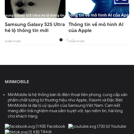
Samsung Galaxy S25 Ultra
Thông tin về mô hình AI
hé lộ thông tin mới
của Apple
2 năm trước
2 năm trước
2
MINMOBILE
MinMobile là hệ thống bán lẻ điện thoại tiên phong, cung cấp sản
phẩm chất lượng từ thương hiệu như Apple, Xiaomi và Đặc Biệt
MinMobile là đại lý uỷ quyền của Samsung Việt Nam. Cam kết
mang đến trải nghiệm mua sắm tuyệt vời, tạo niềm tin, hài lòng
cho khách hàng
Facebook
Youtube
Tiktok