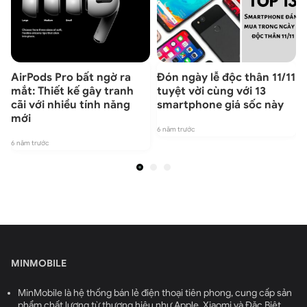
ẻ
AirPods Pro bất ngờ ra
Đón ngày lễ độc thân 11/11
mắt: Thiết kế gây tranh
tuyệt vời cùng với 13
cãi với nhiều tính năng
smartphone giá sốc này
mới
6 năm trước
6 năm trước
6
MINMOBILE
MinMobile là hệ thống bán lẻ điện thoại tiên phong, cung cấp sản
phẩm chất lượng từ thương hiệu như Apple, Xiaomi và Đặc Biệt