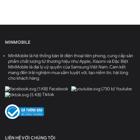
Nhắc đến iPhone thì không thể không nhắc đến dàn
camera siêu đỉnh của nhà Apple. Mỗi năm, nhà Táo đều
mang đến một sự cải tiến mới mẻ trong thiết bị điện
thoại của mình khiến người dùng phải trầm trồ. Trên
chiếc điện thoại iPhone 14 Pro 128Gb cũ này, hãng đã có
sự nâng cấp vượt bậc hơn về camera so với phiên bản
MINMOBILE
iPhone 14 Plus đó là camera chính được nâng lên 48MP.
MinMobile là hệ thống bán lẻ điện thoại tiên phong, cung cấp sản
Chính vì vậy, người dùng sẽ chụp được những tấm ảnh
phẩm chất lượng từ thương hiệu như Apple, Xiaomi và Đặc Biệt
chi tiết hơn tới 4 lần và kích thước cảm biến cũng tăng
MinMobile là đại lý uỷ quyền của Samsung Việt Nam. Cam kết
lên 65%.
mang đến trải nghiệm mua sắm tuyệt vời, tạo niềm tin, hài lòng
cho khách hàng
Facebook
Youtube
Tiktok
LIÊN HỆ VỚI CHÚNG TÔI