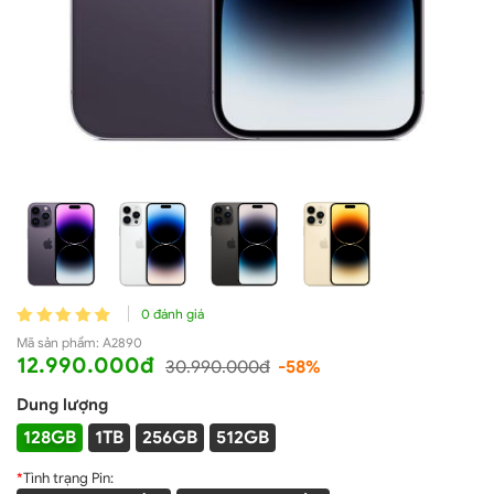
0 đánh giá
Mã sản phẩm:
A2890
12.990.000đ
30.990.000đ
-58%
Dung lượng
128GB
1TB
256GB
512GB
*
Tình trạng Pin: