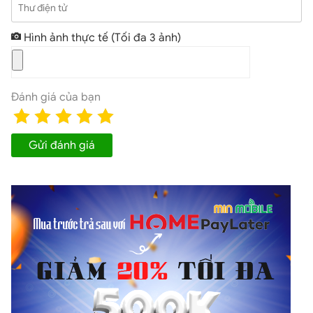
Thư điện tử
Hình ảnh thực tế
(Tối đa 3 ảnh)
Đánh giá của bạn
Gửi đánh giá
Có thể nói rằng đây là một trong những tính năng của
nhà Apple gây nghiện cho người dùng. Ngoài ra, iPhone
14 Pro cũ rẻ nhất Hải Phòng còn sở hữu kích thước lên
đến 6.1 inch và kết hợp với độ sáng 2000 nits giúp máy
có thể dễ dàng tùy chỉnh nhiệt ánh sáng dù đang ở môi