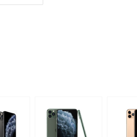
tế cũ giá rẻ, uy tín nhất Hải Phòng
ở tất cả các cạnh nên dù nó sở hữu màn hình “khổng lồ” nhưng
, không gian lưu trữ rộng rãi nên được rất nhiều người dùng yêu
 kỳ chất lượng
ộ phân giải 8MP, khẩu độ f/2.2. Tuy nhiên những gì mà hệ thống
g của bạn. iPhone 6 Plus có tốc độ lấy nét và chạm chụp nhanh,
t sắc sẽ trở thành người bạn đồng hành cùng với bạn khi đi du
n hảo nhất.
 có thể thảo sức sáng tạo giúp bức tranh toàn cảnh trở nên nghệ