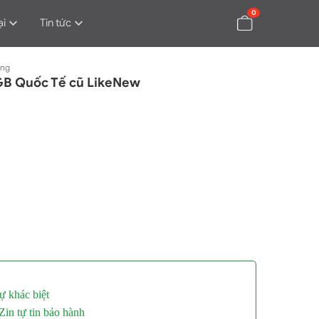
0
ại
Tin tức
ụng
GB Quốc Tế cũ LikeNew
ự khác biệt
in tự tin bảo hành