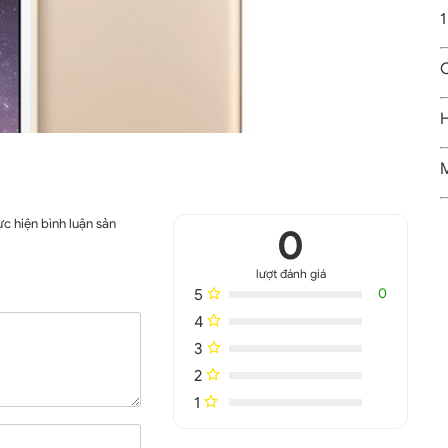
1
C
H
M
c hiện bình luận sản
0
lượt đánh giá
5
0
4
3
2
1