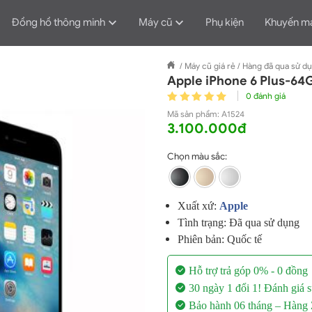
Đồng hồ thông minh
Máy cũ
Phụ kiện
Khuyến m
/
Máy cũ giá rẻ
/
Hàng đã qua sử d
Apple iPhone 6 Plus-64
0 đánh giá
Mã sản phẩm:
A1524
3.100.000đ
Chọn màu sắc:
Xuất xứ:
A
pple
Tình trạng: Đã qua sử dụng
Phiên bản: Quốc tế
Hỗ trợ trả góp 0% - 0 đồng
30 ngày 1 đổi 1!
Đánh giá s
Bảo hành 06 tháng
– Hàng Z