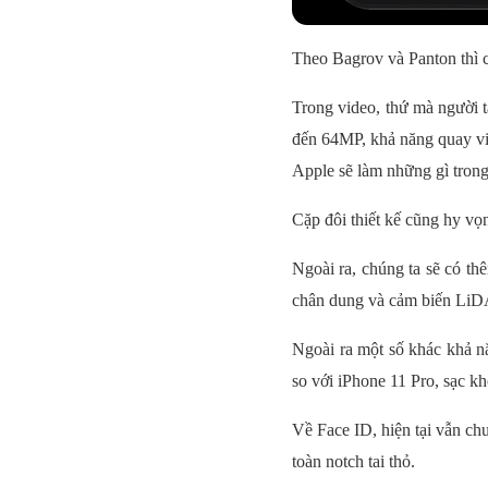
Theo Bagrov và Panton thì c
Trong video, thứ mà người t
đến 64MP, khả năng quay vi
Apple sẽ làm những gì tron
Cặp đôi thiết kế cũng hy v
Ngoài ra, chúng ta sẽ có t
chân dung và cảm biến LiDA
Ngoài ra một số khác khả nă
so với iPhone 11 Pro, sạc k
Về Face ID, hiện tại vẫn ch
toàn notch tai thỏ.