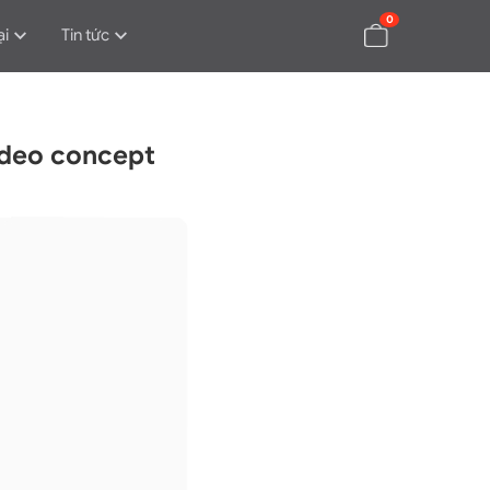
0
ại
Tin tức
ideo concept