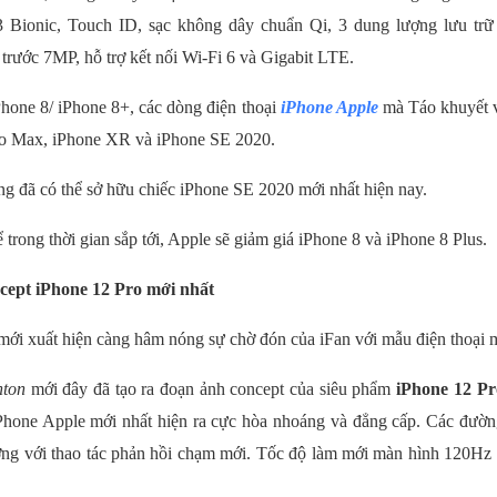
3 Bionic, Touch ID, sạc không dây chuẩn Qi, 3 dung lượng lưu 
rước 7MP, hỗ trợ kết nối Wi-Fi 6 và Gigabit LTE.
hone 8/ iPhone 8+, các dòng điện thoại
iPhone Apple
mà Táo khuyết vẫ
Pro Max, iPhone XR và iPhone SE 2020.
g đã có thể sở hữu chiếc iPhone SE 2020 mới nhất hiện nay.
ể trong thời gian sắp tới, Apple sẽ giảm giá iPhone 8 và iPhone 8 Plus.
cept iPhone 12 Pro mới nhất
ới xuất hiện càng hâm nóng sự chờ đón của iFan với mẫu điện thoại 
nton
mới đây đã tạo ra đoạn ảnh concept của siêu phẩm
iPhone 12 Pr
iPhone Apple mới nhất hiện ra cực hòa nhoáng và đẳng cấp. Các đườn
ng với thao tác phản hồi chạm mới. Tốc độ làm mới màn hình 120Hz 