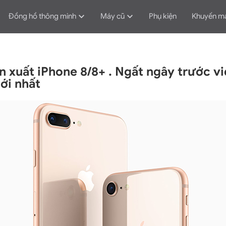
Đồng hồ thông minh
Máy cũ
Phụ kiện
Khuyến m
n xuất iPhone 8/8+ . Ngất ngây trước v
ới nhất