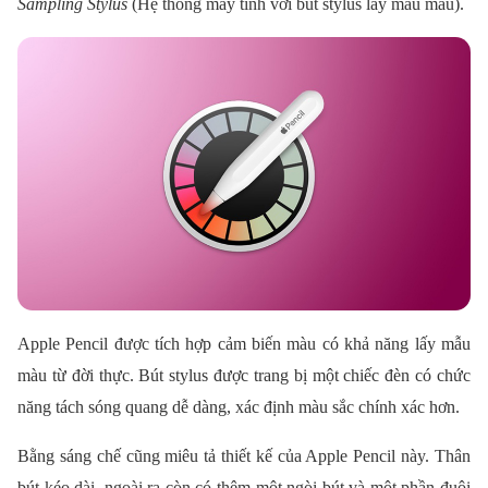
Sampling Stylus
(Hệ thống máy tính với bút stylus lấy mẫu màu).
Apple Pencil được tích hợp cảm biến màu có khả năng lấy mẫu
màu từ đời thực. Bút stylus được trang bị một chiếc đèn có chức
năng tách sóng quang dễ dàng, xác định màu sắc chính xác hơn.
Bằng sáng chế cũng miêu tả thiết kế của Apple Pencil này. Thân
bút kéo dài, ngoài ra còn có thêm một ngòi bút và một phần đuôi