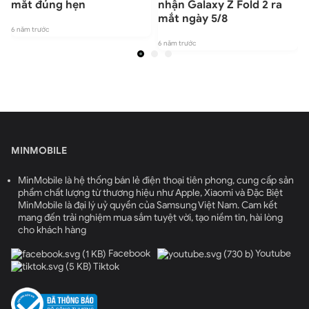
mắt đúng hẹn
nhận Galaxy Z Fold 2 ra
mắt ngày 5/8
6 năm trước
6 năm trước
6
MINMOBILE
MinMobile là hệ thống bán lẻ điện thoại tiên phong, cung cấp sản
phẩm chất lượng từ thương hiệu như Apple, Xiaomi và Đặc Biệt
MinMobile là đại lý uỷ quyền của Samsung Việt Nam. Cam kết
mang đến trải nghiệm mua sắm tuyệt vời, tạo niềm tin, hài lòng
cho khách hàng
Facebook
Youtube
Tiktok